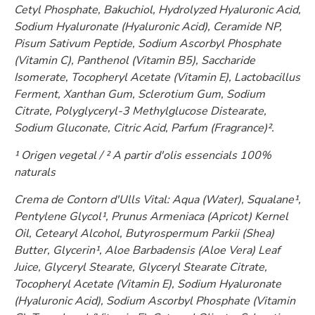
Cetyl Phosphate, Bakuchiol, Hydrolyzed Hyaluronic Acid,
Sodium Hyaluronate (Hyaluronic Acid), Ceramide NP,
Pisum Sativum Peptide, Sodium Ascorbyl Phosphate
(Vitamin C), Panthenol (Vitamin B5), Saccharide
Isomerate, Tocopheryl Acetate (Vitamin E), Lactobacillus
Ferment, Xanthan Gum, Sclerotium Gum, Sodium
Citrate, Polyglyceryl-3 Methylglucose Distearate,
Sodium Gluconate, Citric Acid, Parfum (Fragrance)².
¹ Origen vegetal / ² A partir d'olis essencials 100%
naturals
Crema de Contorn d'Ulls Vital: Aqua (Water), Squalane¹,
Pentylene Glycol¹, Prunus Armeniaca (Apricot) Kernel
Oil, Cetearyl Alcohol, Butyrospermum Parkii (Shea)
Butter, Glycerin¹, Aloe Barbadensis (Aloe Vera) Leaf
Juice, Glyceryl Stearate, Glyceryl Stearate Citrate,
Tocopheryl Acetate (Vitamin E), Sodium Hyaluronate
(Hyaluronic Acid), Sodium Ascorbyl Phosphate (Vitamin