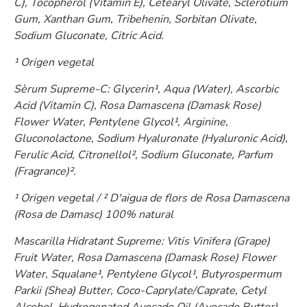
C), Tocopherol (Vitamin E), Cetearyl Olivate, Sclerotium
Gum, Xanthan Gum, Tribehenin, Sorbitan Olivate,
Sodium Gluconate, Citric Acid.
¹ Origen vegetal
Sèrum Supreme-C: Glycerin¹, Aqua (Water), Ascorbic
Acid (Vitamin C), Rosa Damascena (Damask Rose)
Flower Water, Pentylene Glycol¹, Arginine,
Gluconolactone, Sodium Hyaluronate (Hyaluronic Acid),
Ferulic Acid, Citronellol², Sodium Gluconate, Parfum
(Fragrance)².
¹ Origen vegetal / ² D'aigua de flors de Rosa Damascena
(Rosa de Damasc) 100% natural
Mascarilla Hidratant Supreme: Vitis Vinifera (Grape)
Fruit Water, Rosa Damascena (Damask Rose) Flower
Water, Squalane¹, Pentylene Glycol¹, Butyrospermum
Parkii (Shea) Butter, Coco-Caprylate/Caprate, Cetyl