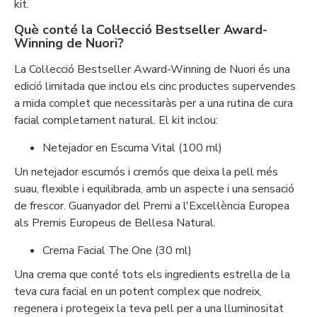
kit.
Què conté la Col·lecció Bestseller Award-
Winning de Nuori?
La Col·lecció Bestseller Award-Winning de Nuori és una
edició limitada que inclou els cinc productes supervendes
a mida complet que necessitaràs per a una rutina de cura
facial completament natural. El kit inclou:
Netejador en Escuma Vital (100 ml)
Un netejador escumós i cremós que deixa la pell més
suau, flexible i equilibrada, amb un aspecte i una sensació
de frescor. Guanyador del Premi a l'Excel·lència Europea
als Premis Europeus de Bellesa Natural.
Crema Facial The One (30 ml)
Una crema que conté tots els ingredients estrella de la
teva cura facial en un potent complex que nodreix,
regenera i protegeix la teva pell per a una lluminositat