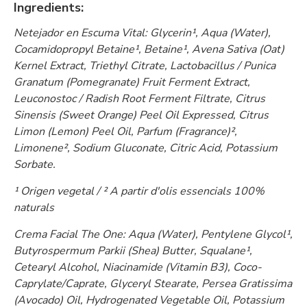
Ingredients:
Netejador en Escuma Vital: Glycerin¹, Aqua (Water),
Cocamidopropyl Betaine¹, Betaine¹, Avena Sativa (Oat)
Kernel Extract, Triethyl Citrate, Lactobacillus / Punica
Granatum (Pomegranate) Fruit Ferment Extract,
Leuconostoc / Radish Root Ferment Filtrate, Citrus
Sinensis (Sweet Orange) Peel Oil Expressed, Citrus
Limon (Lemon) Peel Oil, Parfum (Fragrance)²,
Limonene², Sodium Gluconate, Citric Acid, Potassium
Sorbate.
¹ Origen vegetal / ² A partir d'olis essencials 100%
naturals
Crema Facial The One: Aqua (Water), Pentylene Glycol¹,
Butyrospermum Parkii (Shea) Butter, Squalane¹,
Cetearyl Alcohol, Niacinamide (Vitamin B3), Coco-
Caprylate/Caprate, Glyceryl Stearate, Persea Gratissima
(Avocado) Oil, Hydrogenated Vegetable Oil, Potassium