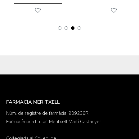
FARMACIA MERITXELL
Núm. de registre de farmàcia: 909236R
Farmacèutica titular: Meritxell Martí Castanyer
Col·legiada al Col·legi de