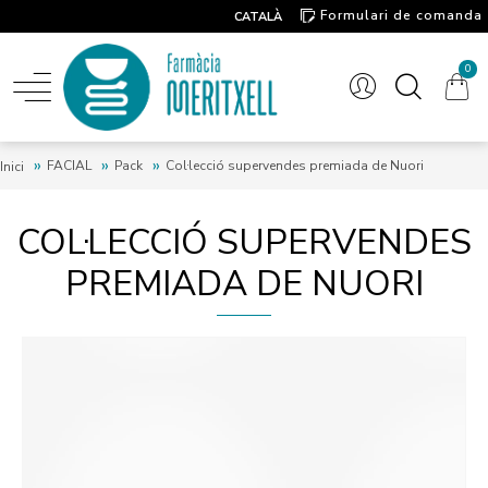
Formulari de comanda
CATALÀ
Contacte
0
FACIAL
Pack
Col·lecció supervendes premiada de Nuori
Inici
COL·LECCIÓ SUPERVENDES
PREMIADA DE NUORI