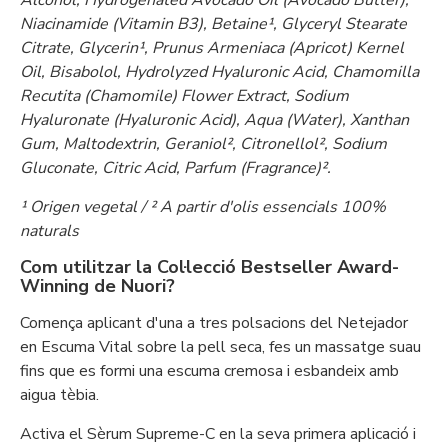
Alcohol, Hydrogenated Avocado Oil (Avocado Butter),
Niacinamide (Vitamin B3), Betaine¹, Glyceryl Stearate
Citrate, Glycerin¹, Prunus Armeniaca (Apricot) Kernel
Oil, Bisabolol, Hydrolyzed Hyaluronic Acid, Chamomilla
Recutita (Chamomile) Flower Extract, Sodium
Hyaluronate (Hyaluronic Acid), Aqua (Water), Xanthan
Gum, Maltodextrin, Geraniol², Citronellol², Sodium
Gluconate, Citric Acid, Parfum (Fragrance)².
¹ Origen vegetal / ² A partir d'olis essencials 100%
naturals
Com utilitzar la Col·lecció Bestseller Award-
Winning de Nuori?
Comença aplicant d'una a tres polsacions del Netejador
en Escuma Vital sobre la pell seca, fes un massatge suau
fins que es formi una escuma cremosa i esbandeix amb
aigua tèbia.
Activa el Sèrum Supreme-C en la seva primera aplicació i