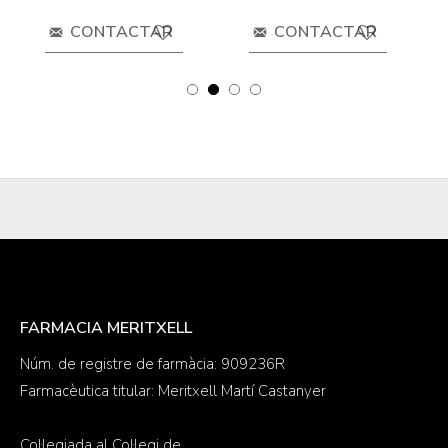
CONTACTAR
CONTACTAR
FARMACIA MERITXELL
Núm. de registre de farmàcia: 909236R
Farmacèutica titular: Meritxell Martí Castanyer
Col·legiada al Col·legi de