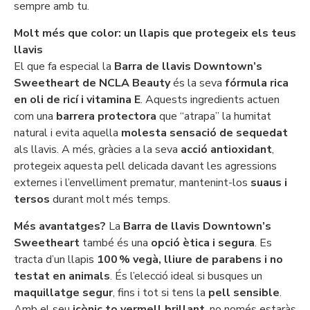
sempre amb tu.
Molt més que color: un llapis que protegeix els teus
llavis
El que fa especial la
Barra de llavis Downtown’s
Sweetheart de NCLA Beauty
és la seva
fórmula rica
en oli de ricí i vitamina E
. Aquests ingredients actuen
com una
barrera protectora
que “atrapa” la humitat
natural i evita aquella
molesta sensació de sequedat
als llavis. A més, gràcies a la seva
acció antioxidant
,
protegeix aquesta pell delicada davant les agressions
externes i l’envelliment prematur, mantenint-los
suaus i
tersos
durant molt més temps.
Més avantatges?
La
Barra de llavis Downtown’s
Sweetheart
també és una
opció ètica i segura
. Es
tracta d’un llapis
100 % vegà, lliure de parabens i no
testat en animals
. És l’elecció ideal si busques un
maquillatge segur
, fins i tot si tens la
pell sensible
.
Amb el seu
icònic to vermell brillant
, no només estaràs