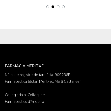
FARMACIA MERITXELL
Núm. de registre de farmàcia: 909236R
Farmacèutica titular: Meritxell Martí Castanyer
Col·legiada al Col·legi de
Farmacèutics d’Andorra