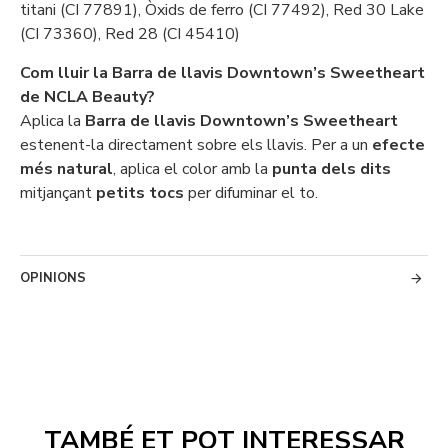
titani (CI 77891), Òxids de ferro (CI 77492), Red 30 Lake
(CI 73360), Red 28 (CI 45410)
Com lluir la Barra de llavis Downtown’s Sweetheart
de NCLA Beauty?
Aplica la
Barra de llavis Downtown’s Sweetheart
estenent-la directament sobre els llavis. Per a un
efecte
més natural
, aplica el color amb la
punta dels dits
mitjançant
petits tocs
per difuminar el to.
OPINIONS
TAMBÉ ET POT INTERESSAR