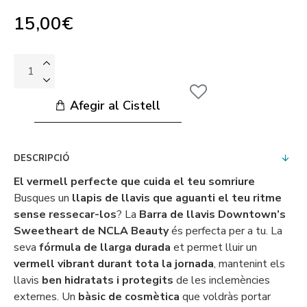
15,00€
Afegir al Cistell
DESCRIPCIÓ
El vermell perfecte que cuida el teu somriure
Busques un
llapis de llavis que aguanti el teu ritme
sense ressecar-los
? La
Barra de llavis Downtown’s
Sweetheart de NCLA Beauty
és perfecta per a tu. La
seva
fórmula de llarga durada
et permet lluir un
vermell vibrant durant tota la jornada
, mantenint els
llavis
ben hidratats i protegits
de les inclemències
externes. Un
bàsic de cosmètica
que voldràs portar