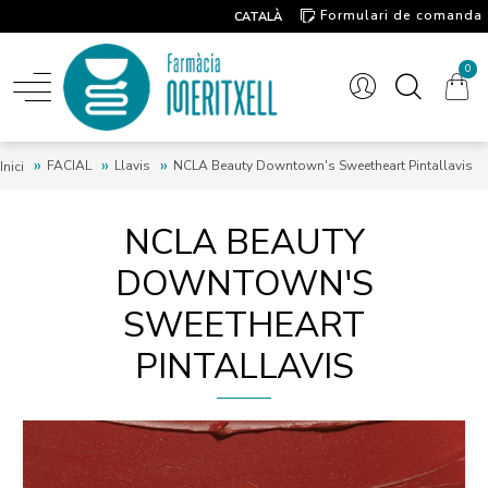
Formulari de comanda
CATALÀ
Contacte
0
FACIAL
Llavis
NCLA Beauty Downtown's Sweetheart Pintallavis
Inici
NCLA BEAUTY
DOWNTOWN'S
SWEETHEART
PINTALLAVIS