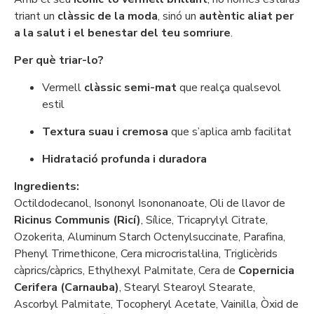
triant un
clàssic de la moda
, sinó un
autèntic aliat per
a la salut i el benestar del teu somriure
.
Per què triar-lo?
Vermell
clàssic semi-mat
que realça qualsevol
estil
Textura suau i cremosa
que s’aplica amb facilitat
Hidratació profunda i duradora
Ingredients:
Octildodecanol, Isononyl Isononanoate, Oli de llavor de
Ricinus Communis (Ricí)
, Sílice, Tricaprylyl Citrate,
Ozokerita, Aluminum Starch Octenylsuccinate, Parafina,
Phenyl Trimethicone, Cera microcristal·lina, Triglicèrids
càprics/càprics, Ethylhexyl Palmitate, Cera de
Copernicia
Cerifera (Carnauba)
, Stearyl Stearoyl Stearate,
Ascorbyl Palmitate, Tocopheryl Acetate, Vainilla, Òxid de