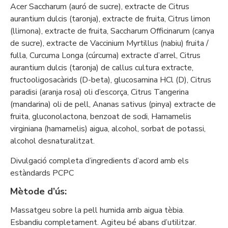
Acer Saccharum (auró de sucre), extracte de Citrus
aurantium dulcis (taronja), extracte de fruita, Citrus limon
(llimona), extracte de fruita, Saccharum Officinarum (canya
de sucre), extracte de Vaccinium Myrtillus (nabiu) fruita /
fulla, Curcuma Longa (cúrcuma) extracte d’arrel, Citrus
aurantium dulcis (taronja) de callus cultura extracte,
fructooligosacàrids (D-beta), glucosamina HCl (D), Citrus
paradisi (aranja rosa) oli d’escorça, Citrus Tangerina
(mandarina) oli de pell, Ananas sativus (pinya) extracte de
fruita, gluconolactona, benzoat de sodi, Hamamelis
virginiana (hamamelis) aigua, alcohol, sorbat de potassi,
alcohol desnaturalitzat.
Divulgació completa d’ingredients d’acord amb els
estàndards PCPC
Mètode d’ús:
Massatgeu sobre la pell humida amb aigua tèbia.
Esbandiu completament. Agiteu bé abans d’utilitzar.