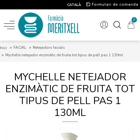
Formulari de comanda
CATALÀ
Contacte
0
FACIAL
Netejadors facials
Inici
Mychelle netejador enzimàtic de fruita tot tipus de pell pas 1 130ml
MYCHELLE NETEJADOR
ENZIMÀTIC DE FRUITA TOT
TIPUS DE PELL PAS 1
130ML