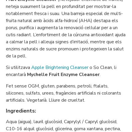
neteja suaument la pell en profunditat per mostrar-la
notablement fresca i suau. Una barreja especial de multi-
fruita natural amb àcids alfa-hidroxí (AHA) destapa els
porus, purifica i augmenta la renovació cel·lular per a un
cutis radiant. L’enfortiment de la cúrcuma antioxidant ajuda
a calmar la pell i alleuja signes d’irritació, mentre que els
enzims naturals de sucre promouen i protegeixen la salut
de la pell.
Si utilitzava
Apple Brightening Cleanser
o So Clean, li
encantarà
Mychelle Fruit Enzyme Cleanser
.
Fet sense OGM, gluten, parabens, petroli, ftalats,
silicones, sulfats, urees, fragàncies artificials ni colorants
artificials. Vegetarià. Lliure de crueltat.
Ingredients:
Aqua (aigua), lauril glucòsid, Caprylyl / Capryl glucòsid,
C10-16 alquil glucòsid, glicerina, goma xantana, pectina,