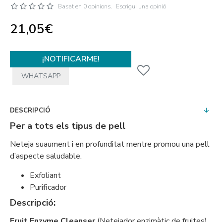
Basat en 0 opinions.
Escrigui una opinió
21,05€
¡NOTIFICARME!
WHATSAPP
DESCRIPCIÓ
Per a tots els tipus de pell
Neteja suaument i en profunditat mentre promou una pell
d’aspecte saludable.
Exfoliant
Purificador
Descripció:
Fruit Enzyme Cleanser
(Netejador enzimàtic de fruites)