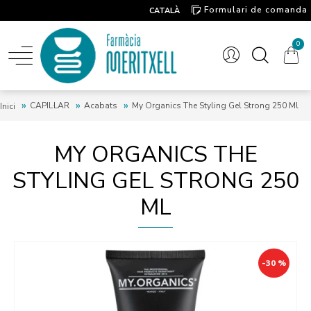
Formulari de comanda
CATALÀ
Contacte
0
CAPIL·LAR
Acabats
My Organics The Styling Gel Strong 250 Ml
Inici
MY ORGANICS THE
STYLING GEL STRONG 250
ML
-30 %