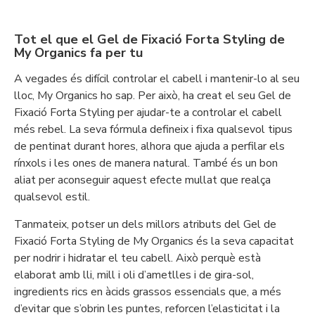
Tot el que el Gel de Fixació Forta Styling de
My Organics fa per tu
A vegades és difícil controlar el cabell i mantenir-lo al seu
lloc, My Organics ho sap. Per això, ha creat el seu Gel de
Fixació Forta Styling per ajudar-te a controlar el cabell
més rebel. La seva fórmula defineix i fixa qualsevol tipus
de pentinat durant hores, alhora que ajuda a perfilar els
rínxols i les ones de manera natural. També és un bon
aliat per aconseguir aquest efecte mullat que realça
qualsevol estil.
Tanmateix, potser un dels millors atributs del Gel de
Fixació Forta Styling de My Organics és la seva capacitat
per nodrir i hidratar el teu cabell. Això perquè està
elaborat amb lli, mill i oli d’ametlles i de gira-sol,
ingredients rics en àcids grassos essencials que, a més
d’evitar que s’obrin les puntes, reforcen l’elasticitat i la