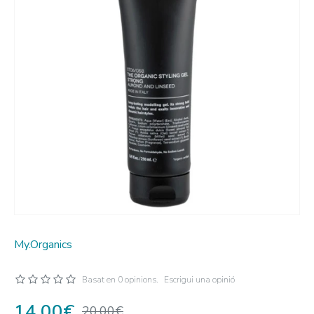
My.Organics
Basat en 0 opinions.
Escrigui una opinió
14,00€
20,00€