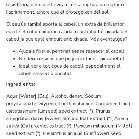
resistència del cabell evitant-ne la ruptura prematura i
l’aprimament, alhora que el protegeixen del sol.
El seu ús també aporta al cabell un extra de brillantor,
manté el color uniforme i ajuda a controlar la caiguda del
cabell ja que està enriquit amb civada. Més avantatges?
Ajuda a fixar el pentinat sense ressecar el cabell.
No deixa residus que puguin irritar el cuir cabellut.
Ideal per a tot tipus de cabell, especialment el
cabell arrissat o ondulat.
Ingredients:
Aqua [Water] (Eau), Alcohol denat., Sodium
polyitaconate, Glycerin, Triethanolamine, Carbomer, Linum
usitatissimum (Linseed) seed extract (*), Prunus
amygdalus dulcis (Sweet almond fruit extract (*), Avena
sativa (Oat), kernel extract (*), Panicum miliaceum (Millet)
seed extract (*), Helianthus annuus (Sunflower) seed