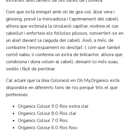
extretes directament de les fulles de l'olivera.
Com que està enriquit amb oli de gira-sol, àloe vera i
ginseng, prevé la trencadissa i l'aprimament del cabell,
alhora que estimula la circulació capil·lar, nodreix el cuir
cabellut i enforteix els fol·licles pilosos, convertint-se en
un aliat davant la caiguda del cabell. Això, a més, de
combatre l'encrespament no desitjat. I, com que també
conté nabiu, li confereix un extra de brillantor, alhora que
condiciona i dona volum al cabell, deixant-lo més suau,
sedós i fàcil de pentinar.
Cal aclarir que la línia Coloració en Oli My.Organics està
disponible en diferents tons de ros perquè triïs el que
prefereixis:
Organics Colour 9.0 Ros extra clar
Organics Colour 8.0 Ros clar
Organics Colour 7.0 Ros
Organics Colour 6.0 Ros fosc