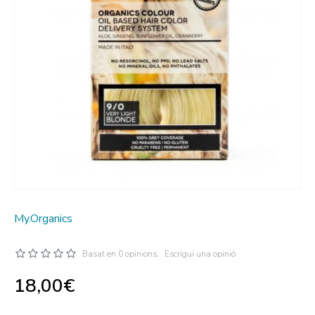
My.Organics
Basat en 0 opinions.
Escrigui una opinió
18,00€