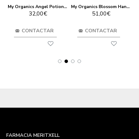
My Organics After Sun Cream 250 Ml
My Organics Angel Potion 100 ml
My Organics Blossom Hand Soap 1000ml
32,00€
51,00€
CONTACTAR
CONTACTAR
FARMACIA MERITXELL