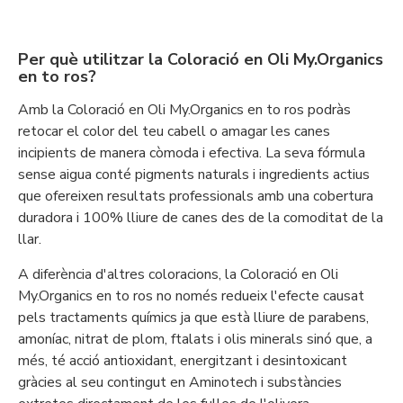
Per què utilitzar la Coloració en Oli My.Organics
en to ros?
Amb la Coloració en Oli My.Organics en to ros podràs
retocar el color del teu cabell o amagar les canes
incipients de manera còmoda i efectiva. La seva fórmula
sense aigua conté pigments naturals i ingredients actius
que ofereixen resultats professionals amb una cobertura
duradora i 100% lliure de canes des de la comoditat de la
llar.
A diferència d'altres coloracions, la Coloració en Oli
My.Organics en to ros no només redueix l'efecte causat
pels tractaments químics ja que està lliure de parabens,
amoníac, nitrat de plom, ftalats i olis minerals sinó que, a
més, té acció antioxidant, energitzant i desintoxicant
gràcies al seu contingut en Aminotech i substàncies