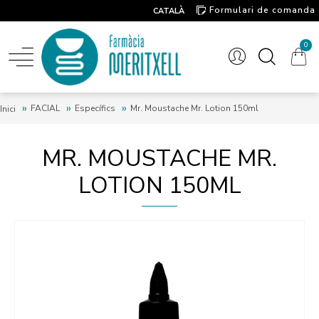
Formulari de comanda
CATALÀ
Contacte
0
FACIAL
Específics
Mr. Moustache Mr. Lotion 150ml
Inici
MR. MOUSTACHE MR.
LOTION 150ML