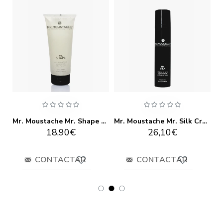
oustache Mr. Day 250ml
Mr. Moustache Mr. Shape 200ml
Mr. Moustache Mr. Silk Crema De Seda 100ml
18,90€
26,10€
CONTACTAR
CONTACTAR