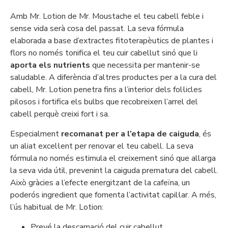
Amb Mr. Lotion de Mr. Moustache el teu cabell feble i
sense vida serà cosa del passat. La seva fórmula
elaborada a base d’extractes fitoterapèutics de plantes i
flors no només tonifica el teu cuir cabellut sinó que li
aporta els nutrients
que necessita per mantenir-se
saludable. A diferència d’altres productes per a la cura del
cabell, Mr. Lotion penetra fins a l’interior dels fol·licles
pilosos i fortifica els bulbs que recobreixen l’arrel del
cabell perquè creixi fort i sa.
Especialment
recomanat per a l’etapa de caiguda
, és
un aliat excel·lent per renovar el teu cabell. La seva
fórmula no només estimula el creixement sinó que allarga
la seva vida útil, prevenint la caiguda prematura del cabell.
Això gràcies a l’efecte energitzant de la cafeïna, un
poderós ingredient que fomenta l’activitat capil·lar. A més,
l’ús habitual de Mr. Lotion:
Prevé la descamació del cuir cabellut.