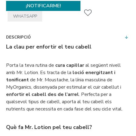
¡NOTIFICARME!
WHATSAPP
DESCRIPCIÓ
La clau per enfortir el teu cabell
Porta la teva rutina de
cura capil·lar
al següent nivell
amb Mr. Lotion. Es tracta de la
loció energitzant i
tonificant
de Mr. Moustache, la línia masculina de
My.Organics, dissenyada per estimular el cuir cabellut i
enfortir el cabell des de l’arrel
. Perfecta per a
qualsevol tipus de cabell, aporta al teu cabell els
nutrients que necessita en cada fase del seu cicle vital.
Què fa Mr. Lotion pel teu cabell?