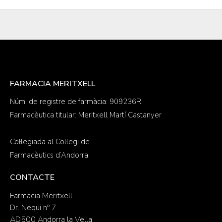
FARMACIA MERITXELL
Núm. de registre de farmàcia: 909236R
Farmacèutica titular: Meritxell Martí Castanyer
Col·legiada al Col·legi de
Farmacèutics d’Andorra
CONTACTE
Farmacia Meritxell
Dr. Nequi nº 7
AD500 Andorra la Vella