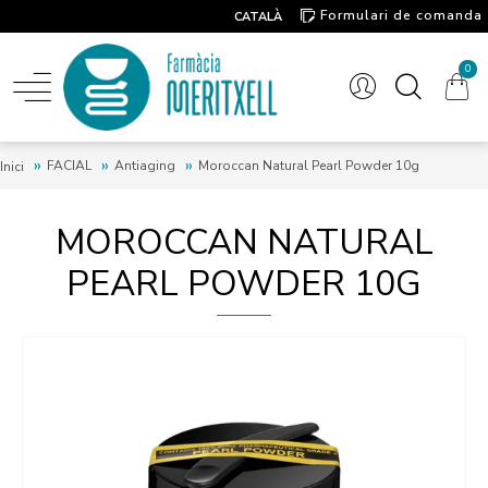
Formulari de comanda
CATALÀ
Contacte
0
FACIAL
Antiaging
Moroccan Natural Pearl Powder 10g
Inici
MOROCCAN NATURAL
PEARL POWDER 10G