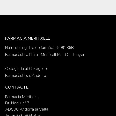
FARMACIA MERITXELL
Núm. de registre de farmàcia: 909236R
Farmacèutica titular: Meritxell Martí Castanyer
Col·legiada al Col·legi de
Farmacèutics d’Andorra
CONTACTE
Farmacia Meritxell
Dr. Nequi nº 7
AD500 Andorra la Vella
Tel: + 376 804555