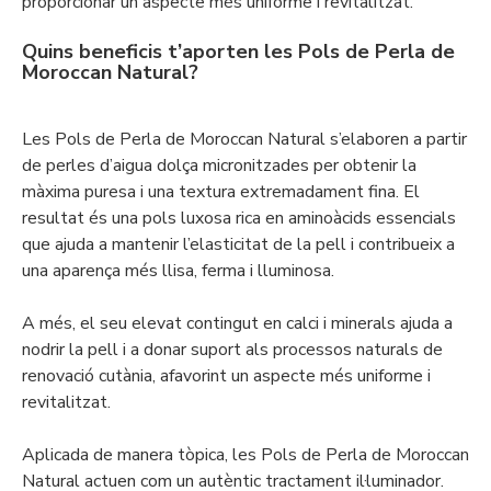
proporcionar un aspecte més uniforme i revitalitzat.
Quins beneficis t’aporten les Pols de Perla de
Moroccan Natural?
Les Pols de Perla de Moroccan Natural s’elaboren a partir
de perles d’aigua dolça micronitzades per obtenir la
màxima puresa i una textura extremadament fina. El
resultat és una pols luxosa rica en aminoàcids essencials
que ajuda a mantenir l’elasticitat de la pell i contribueix a
una aparença més llisa, ferma i lluminosa.
A més, el seu elevat contingut en calci i minerals ajuda a
nodrir la pell i a donar suport als processos naturals de
renovació cutània, afavorint un aspecte més uniforme i
revitalitzat.
Aplicada de manera tòpica, les Pols de Perla de Moroccan
Natural actuen com un autèntic tractament il·luminador.