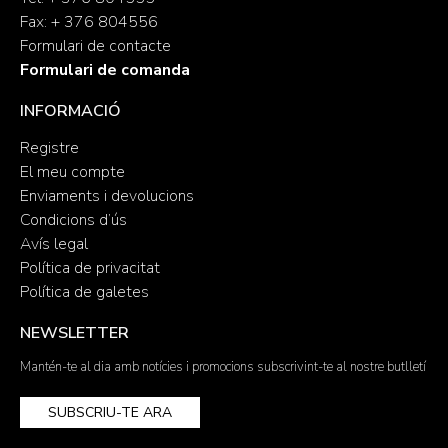
Fax: + 376 804556
Formulari de contacte
Formulari de comanda
INFORMACIÓ
Registre
El meu compte
Enviaments i devolucions
Condicions d’ús
Avís legal
Política de privacitat
Política de galetes
NEWSLETTER
Mantén-te al dia amb notícies i promocions subscrivint-te al nostre butlletí
SUBSCRIU-TE ARA