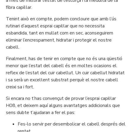
a més de millorar l’estat de l’escorça i la medul·la de la
fibra capil·lar.
Tenint això en compte, podem concloure que amb l’ús
rutinari d’aquest esprai capil·lar que no necessita
esbandida, tant en mullat com en sec, aconseguirem
eliminar l’encrespament, hidratar i protegir el nostre
cabell.
Finalment, has de tenir en compte que no és una qüestió
menor que l’estat del cabell és en moltes ocasions el
reflex de l’estat del cuir cabellut. Un cuir cabellut hidratat
i sa serà un excel·lent substrat perquè el nostre cabell
creixi sa i fort.
Si encara no t’has convençut de provar l’esprai capil·lar
H08, et deixem aquí alguns avantatges addicionals que
sens dubte t’ajudaran a fer el pas:
Fes-lo servir per desembolicar el cabell després del
rentat