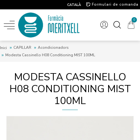
Formulari de comanda
CATALÀ
Contacte
0
CAPIL·LAR
Acondicionadors
Inici
Modesta Cassinello H08 Conditioning MIST 100ML
MODESTA CASSINELLO
H08 CONDITIONING MIST
100ML