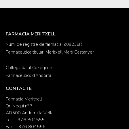
FARMACIA MERITXELL
Núm. de registre de farmàcia: 909236R
Farmacèutica titular: Meritxell Martí Castanyer
Col·legiada al Col·legi de
Farmacèutics d’Andorra
CONTACTE
Farmacia Meritxell
Dr. Nequi nº 7
AD500 Andorra la Vella
Tel: + 376 804555
Fax: + 376 804556