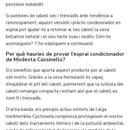
posterior esbandit.
Si pateixes de cabell sec i trencadís amb tendència a
l’encrespament, aquest versàtil i pràctic condicionador en
esprai pot ajudar-te a retornar al teu cabell la seva
brillantor natural i el seu tacte suau i sedós. Com ho
aconsegueix? T’ho expliquem a continuació
Per què hauries de provar l’esprai condicionador
de Modesta Cassinello?
Els beneficis que aporta aquest producte per al cabell
són molts. Gràcies a la seva formulació és capaç
d’equilibrar el pH del cabell, permetent que la cutícula del
cabell romangui compacta i evitant així que el cabell es
torni fi i trencadís.
D’altra banda, els principis actius extrets de l’alga
mediterrània Cystoseria compressa protegeixen el nostre
cabell dels tractaments tèrmics i de la pol·lució ambiental,