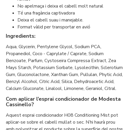
No apelmaça i deixa el cabell molt natural
Té una fragància captivadora
Deixa el cabell suau i manejable.
Format vàlid per transportar en avió
Ingredients:
Aqua, Glycerin, Pentylene Glycol, Sodium PCA,
Propanediol, Coco - Caprylate / Caprate, Sodium
Benzoate, Parfum, Cystoseira Compressa Extract, Zea
Mays Starch, Potassium Sorbate, Lysolecithin, Sclerotium
Gum, Gluconolactone, Xanthan Gum, Pullulan, Phytic Acid,
Benzyl Alcohol, Citric Acid, Silica, Dehydroacetic Acid,
Calcium Gluconate, Linalool, Limonene, Geraniol, Citral.
Com aplicar l’esprai condicionador de Modesta
Cassinello?
Aquest esprai condicionador H08 Conditioning Mist pot
aplicar-se sobre el cabell mullat o sec. N’hi haurà prou
amb polvoritzar el producte sobre la superfície del nostre