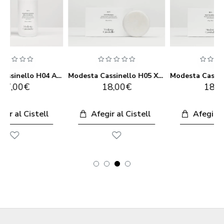
Modesta Cassinello H04 Acondicionador Diari Hidratant Lleuger 250ML
Modesta Cassinello H05 Xampú Sòlid 58G
Modesta Cassinello H06 Condicionador Sòlid 40G
18,00€
18,00€
Afegir al Cistell
Afegir al Cistell