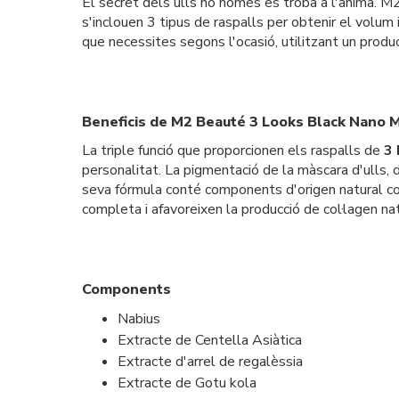
El secret dels ulls no només es troba a l'ànima. 
s'inclouen 3 tipus de raspalls per obtenir el volum
que necessites segons l'ocasió, utilitzant un produ
Beneficis de M2 Beauté 3 Looks Black Nano 
La triple funció que proporcionen els raspalls de
3 
personalitat. La pigmentació de la màscara d'ulls, 
seva fórmula conté components d'origen natural com
completa i afavoreixen la producció de col·lagen na
Components
Nabius
Extracte de Centella Asiàtica
Extracte d'arrel de regalèssia
Extracte de Gotu kola