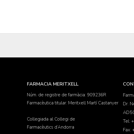
FARMACIA MERITXELL
CON
Núm. de registre de farmàcia: 909236R
Farma
Farmacèutica titular: Meritxell Martí Castanyer
Dr. N
AD50
Col·legiada al Col·legi de
Tel:
Farmacèutics d’Andorra
Fax: