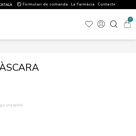
Formulari de comanda
La Farmàcia
Contacte
CATALÀ
Artícules d'interés
0
MÀSCARA
igui una opinió