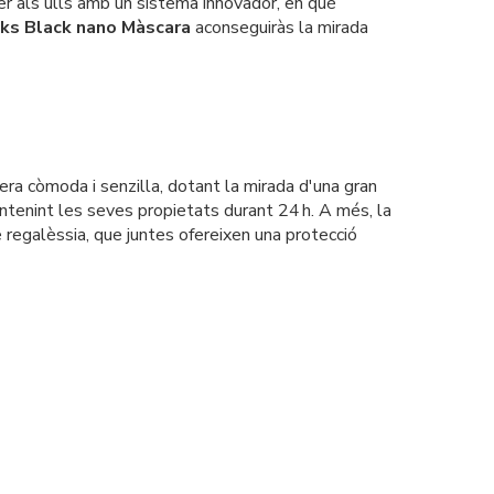
r als ulls amb un sistema innovador, en què
ks Black nano Màscara
aconseguiràs la mirada
ra còmoda i senzilla, dotant la mirada d'una gran
antenint les seves propietats durant 24 h. A més, la
 regalèssia, que juntes ofereixen una protecció