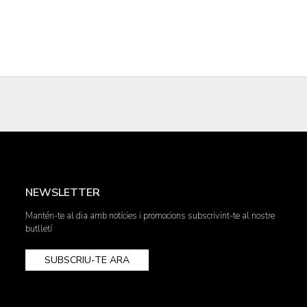
NEWSLETTER
Mantén-te al dia amb notícies i promocions subscrivint-te al nostre
butlletí
SUBSCRIU-TE ARA