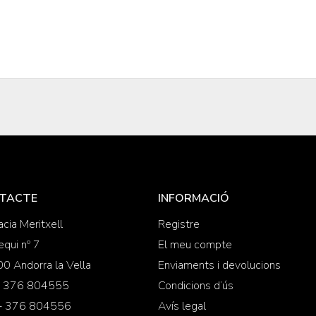
TACTE
INFORMACIÓ
cia Meritxell
Registre
equi nº 7
El meu compte
0 Andorra la Vella
Enviaments i devolucions
 + 376 804555
Condicions d’ús
 + 376 804556
Avís legal