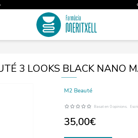
m
UTÉ 3 LOOKS BLACK NANO 
M2 Beauté
Basat en 0 opinions.
Escr
35,00€