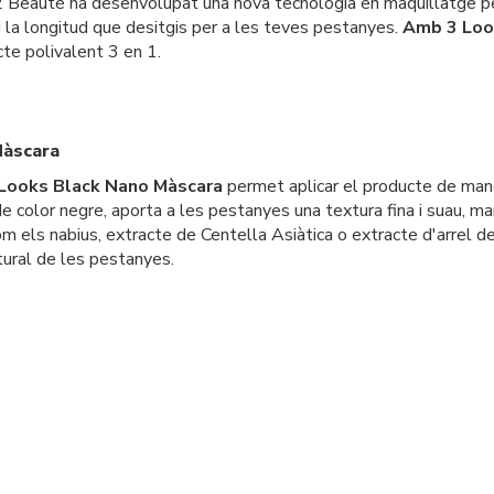
M2 Beauté ha desenvolupat una nova tecnologia en maquillatge pe
 i la longitud que desitgis per a les teves pestanyes.
Amb 3 Loo
cte polivalent 3 en 1.
Màscara
Looks Black Nano Màscara
permet aplicar el producte de mane
de color negre, aporta a les pestanyes una textura fina i suau, m
 els nabius, extracte de Centella Asiàtica o extracte d'arrel de
tural de les pestanyes.