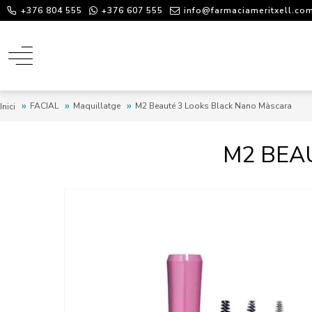
+376 804 555
+376 607 555
info@farmaciameritxell.co
FACIAL
Maquillatge
M2 Beauté 3 Looks Black Nano Màscara
Inici
M2 BEA