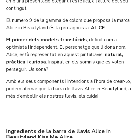
amb una presentació elegant i estètica, a l’altura del seu
contingut.
El número 9 de la gamma de colors que proposa la marca
Alice in Beautyland és la protagonista:
ALICE
.
El primer dels models translúcids
, definit com a
optimista i independent. El personatge que li dona nom,
Alice, està representat en aquest pintallavis:
natural,
pràctica i curiosa
. Inspirat en els somnis que es volen
perseguir. Us sona?
Amb els seus components i intencions a l’hora de crear-lo,
podem afirmar que la barra de llavis Alice in Beautyland, a
més d’embellir els nostres llavis, els cuida!
Ingredients de la barra de llavis Alice in
Beautyland Kiss Me Alice