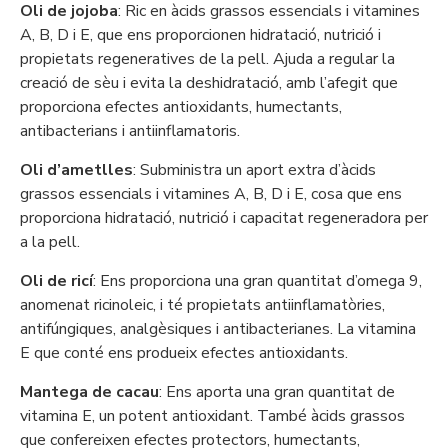
Oli de jojoba
: Ric en àcids grassos essencials i vitamines
A, B, D i E, que ens proporcionen hidratació, nutrició i
propietats regeneratives de la pell. Ajuda a regular la
creació de sèu i evita la deshidratació, amb l’afegit que
proporciona efectes antioxidants, humectants,
antibacterians i antiinflamatoris.
Oli d’ametlles
: Subministra un aport extra d’àcids
grassos essencials i vitamines A, B, D i E, cosa que ens
proporciona hidratació, nutrició i capacitat regeneradora per
a la pell.
Oli de ricí
: Ens proporciona una gran quantitat d’omega 9,
anomenat ricinoleic, i té propietats antiinflamatòries,
antifúngiques, analgèsiques i antibacterianes. La vitamina
E que conté ens produeix efectes antioxidants.
Mantega de cacau
: Ens aporta una gran quantitat de
vitamina E, un potent antioxidant. També àcids grassos
que confereixen efectes protectors, humectants,