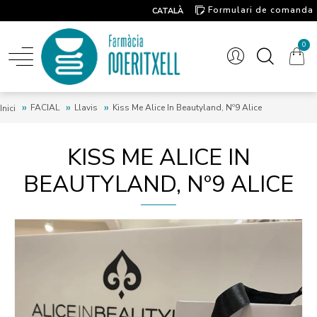
Formulari de comanda
CATALÀ
Contacte
0
FACIAL
Llavis
Kiss Me Alice In Beautyland, Nº9 Alice
Inici
KISS ME ALICE IN
BEAUTYLAND, Nº9 ALICE