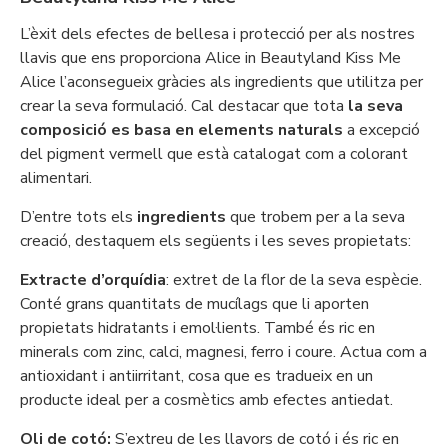
L’èxit dels efectes de bellesa i protecció per als nostres
llavis que ens proporciona Alice in Beautyland Kiss Me
Alice l’aconsegueix gràcies als ingredients que utilitza per
crear la seva formulació. Cal destacar que tota
la seva
composició es basa en elements naturals
a excepció
del pigment vermell que està catalogat com a colorant
alimentari.
D’entre tots els
ingredients
que trobem per a la seva
creació, destaquem els següents i les seves propietats:
Extracte d’orquídia
: extret de la flor de la seva espècie.
Conté grans quantitats de mucílags que li aporten
propietats hidratants i emol·lients. També és ric en
minerals com zinc, calci, magnesi, ferro i coure. Actua com a
antioxidant i antiirritant, cosa que es tradueix en un
producte ideal per a cosmètics amb efectes antiedat.
Oli de cotó:
S’extreu de les llavors de cotó i és ric en