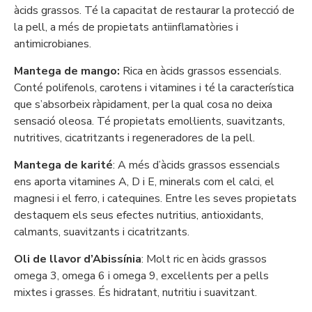
àcids grassos. Té la capacitat de restaurar la protecció de
la pell, a més de propietats antiinflamatòries i
antimicrobianes.
Mantega de mango:
Rica en àcids grassos essencials.
Conté polifenols, carotens i vitamines i té la característica
que s’absorbeix ràpidament, per la qual cosa no deixa
sensació oleosa. Té propietats emol·lients, suavitzants,
nutritives, cicatritzants i regeneradores de la pell.
Mantega de karité
: A més d’àcids grassos essencials
ens aporta vitamines A, D i E, minerals com el calci, el
magnesi i el ferro, i catequines. Entre les seves propietats
destaquem els seus efectes nutritius, antioxidants,
calmants, suavitzants i cicatritzants.
Oli de llavor d’Abissínia
: Molt ric en àcids grassos
omega 3, omega 6 i omega 9, excel·lents per a pells
mixtes i grasses. És hidratant, nutritiu i suavitzant.