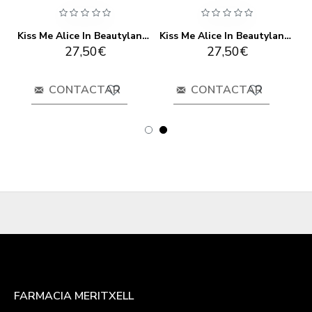
Kiss Me Alice In Beautyland, Nº 10 Caterpillar
Kiss Me Alice In Beautyland, Nº 7 Tweedledum
Kiss Me Alice In Beautyland, Nº 8 March Hare
27,50€
27,50€
CONTACTAR
CONTACTAR
FARMACIA MERITXELL