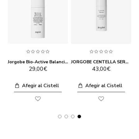
Jorgobe Aha Glycolic Peeling Gel 65ml
Jorgobe Aigua Micel·lar 200ml
29,00€
21,70€
43
fegir al Cistell
Afegir al Cistell
Afegir 