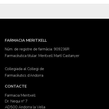
FARMACIA MERITXELL
Núm. de registre de farmàcia: 909236R
Farmacèutica titular: Meritxell Martí Castanyer
Col·legiada al Col·legi de
Farmacèutics d’Andorra
CONTACTE
Farmacia Meritxell
Dr. Nequi nº 7
AD500 Andorra la Vella