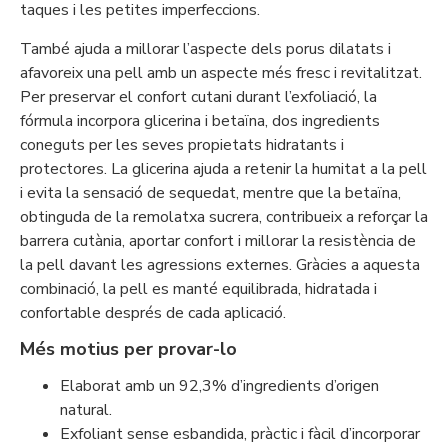
taques i les petites imperfeccions.
També ajuda a millorar l’aspecte dels porus dilatats i
afavoreix una pell amb un aspecte més fresc i revitalitzat.
Per preservar el confort cutani durant l’exfoliació, la
fórmula incorpora glicerina i betaïna, dos ingredients
coneguts per les seves propietats hidratants i
protectores. La glicerina ajuda a retenir la humitat a la pell
i evita la sensació de sequedat, mentre que la betaïna,
obtinguda de la remolatxa sucrera, contribueix a reforçar la
barrera cutània, aportar confort i millorar la resistència de
la pell davant les agressions externes. Gràcies a aquesta
combinació, la pell es manté equilibrada, hidratada i
confortable després de cada aplicació.
Més motius per provar-lo
Elaborat amb un 92,3% d’ingredients d’origen
natural.
Exfoliant sense esbandida, pràctic i fàcil d’incorporar