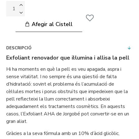
Afegir al Cistell
DESCRIPCIÓ
Exfoliant renovador que il·lumina i allisa la pell
Hi ha moments en què la pell es veu apagada, aspra i
sense vitalitat. I no sempre és una qüestió de falta
d’hidratació: sovint el problema és l’acumulació de
cèl·lules mortes i porus obstruïts que impedeixen que la
pell reflecteixi la llum correctament i absorbeixi
adequadament els tractaments cosmètics. En aquests
casos, l’Exfoliant AHA de Jorgobé pot convertir-se en un
gran aliat.
Gràcies a la seva fórmula amb un 10% d’àcid glicòlic,