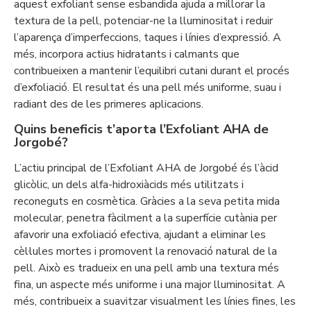
aquest exfoliant sense esbandida ajuda a millorar la
textura de la pell, potenciar-ne la lluminositat i reduir
l’aparença d’imperfeccions, taques i línies d’expressió. A
més, incorpora actius hidratants i calmants que
contribueixen a mantenir l’equilibri cutani durant el procés
d’exfoliació. El resultat és una pell més uniforme, suau i
radiant des de les primeres aplicacions.
Quins beneficis t’aporta l’Exfoliant AHA de
Jorgobé?
L’actiu principal de l’Exfoliant AHA de Jorgobé és l’àcid
glicòlic, un dels alfa-hidroxiàcids més utilitzats i
reconeguts en cosmètica. Gràcies a la seva petita mida
molecular, penetra fàcilment a la superfície cutània per
afavorir una exfoliació efectiva, ajudant a eliminar les
cèl·lules mortes i promovent la renovació natural de la
pell. Això es tradueix en una pell amb una textura més
fina, un aspecte més uniforme i una major lluminositat. A
més, contribueix a suavitzar visualment les línies fines, les