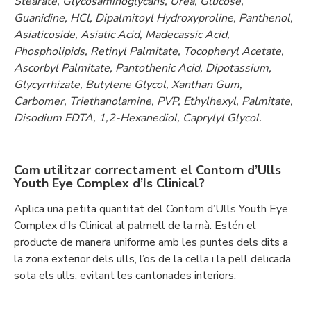
Stearate, Glycosaminoglycans, Urea, Glucose,
Guanidine, HCl, Dipalmitoyl Hydroxyproline, Panthenol,
Asiaticoside, Asiatic Acid, Madecassic Acid,
Phospholipids, Retinyl Palmitate, Tocopheryl Acetate,
Ascorbyl Palmitate, Pantothenic Acid, Dipotassium,
Glycyrrhizate, Butylene Glycol, Xanthan Gum,
Carbomer, Triethanolamine, PVP, Ethylhexyl, Palmitate,
Disodium EDTA, 1,2-Hexanediol, Caprylyl Glycol.
Com utilitzar correctament el Contorn d’Ulls
Youth Eye Complex d’Is Clinical?
Aplica una petita quantitat del Contorn d’Ulls Youth Eye
Complex d’Is Clinical al palmell de la mà. Estén el
producte de manera uniforme amb les puntes dels dits a
la zona exterior dels ulls, l’os de la cella i la pell delicada
sota els ulls, evitant les cantonades interiors.