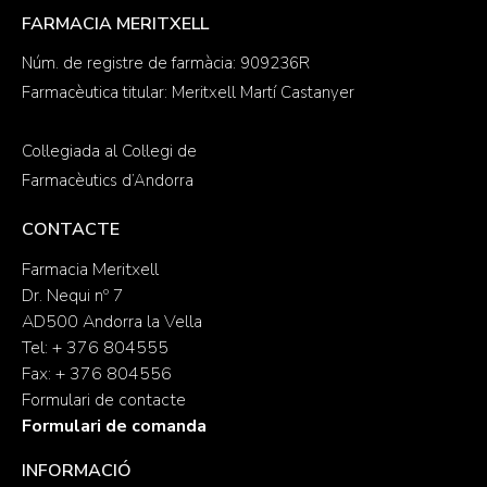
FARMACIA MERITXELL
Núm. de registre de farmàcia: 909236R
Farmacèutica titular: Meritxell Martí Castanyer
Col·legiada al Col·legi de
Farmacèutics d’Andorra
CONTACTE
Farmacia Meritxell
Dr. Nequi nº 7
AD500 Andorra la Vella
Tel: + 376 804555
Fax: + 376 804556
Formulari de contacte
Formulari de comanda
INFORMACIÓ