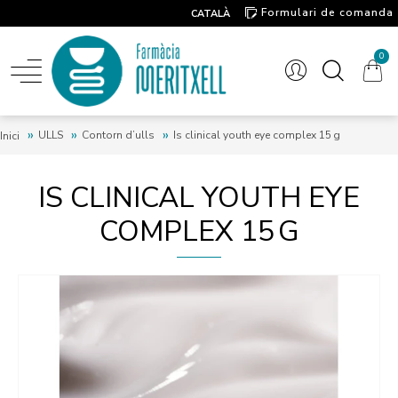
Formulari de comanda
CATALÀ
Contacte
0
ULLS
Contorn d’ulls
Is clinical youth eye complex 15 g
Inici
IS CLINICAL YOUTH EYE
COMPLEX 15 G