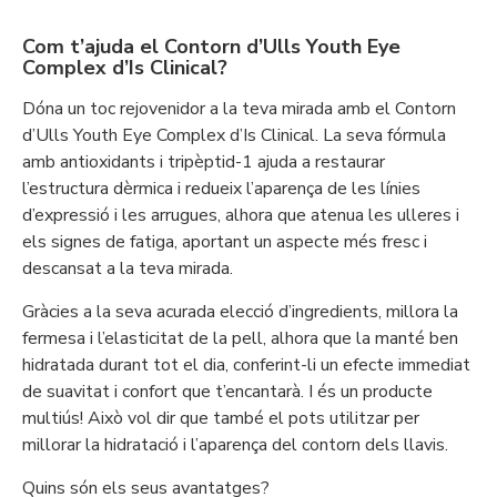
Com t’ajuda el Contorn d’Ulls Youth Eye
Complex d’Is Clinical?
Dóna un toc rejovenidor a la teva mirada amb el Contorn
d’Ulls Youth Eye Complex d’Is Clinical. La seva fórmula
amb antioxidants i tripèptid-1 ajuda a restaurar
l’estructura dèrmica i redueix l’aparença de les línies
d’expressió i les arrugues, alhora que atenua les ulleres i
els signes de fatiga, aportant un aspecte més fresc i
descansat a la teva mirada.
Gràcies a la seva acurada elecció d’ingredients, millora la
fermesa i l’elasticitat de la pell, alhora que la manté ben
hidratada durant tot el dia, conferint-li un efecte immediat
de suavitat i confort que t’encantarà. I és un producte
multiús! Això vol dir que també el pots utilitzar per
millorar la hidratació i l’aparença del contorn dels llavis.
Quins són els seus avantatges?