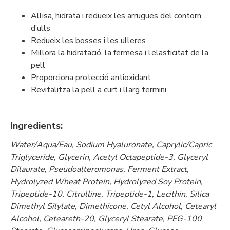
Allisa, hidrata i redueix les arrugues del contorn
d’ulls
Redueix les bosses i les ulleres
Millora la hidratació, la fermesa i l’elasticitat de la
pell
Proporciona protecció antioxidant
Revitalitza la pell a curt i llarg termini
Ingredients:
Water/Aqua/Eau, Sodium Hyaluronate, Caprylic/Capric
Triglyceride, Glycerin, Acetyl Octapeptide-3, Glyceryl
Dilaurate, Pseudoalteromonas, Ferment Extract,
Hydrolyzed Wheat Protein, Hydrolyzed Soy Protein,
Tripeptide-10, Citrulline, Tripeptide-1, Lecithin, Silica
Dimethyl Silylate, Dimethicone, Cetyl Alcohol, Cetearyl
Alcohol, Ceteareth-20, Glyceryl Stearate, PEG-100