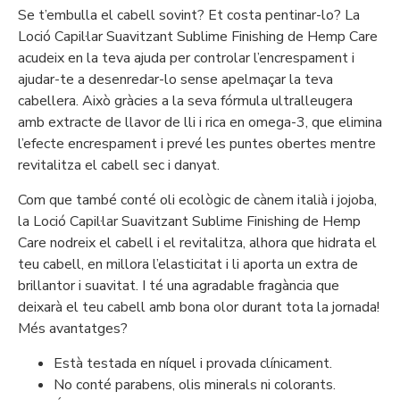
Se t’embulla el cabell sovint? Et costa pentinar-lo? La
Loció Capil·lar Suavitzant Sublime Finishing de Hemp Care
acudeix en la teva ajuda per controlar l’encrespament i
ajudar-te a desenredar-lo sense apelmaçar la teva
cabellera. Això gràcies a la seva fórmula ultralleugera
amb extracte de llavor de lli i rica en omega-3, que elimina
l’efecte encrespament i prevé les puntes obertes mentre
revitalitza el cabell sec i danyat.
Com que també conté oli ecològic de cànem italià i jojoba,
la Loció Capil·lar Suavitzant Sublime Finishing de Hemp
Care nodreix el cabell i el revitalitza, alhora que hidrata el
teu cabell, en millora l’elasticitat i li aporta un extra de
brillantor i suavitat. I té una agradable fragància que
deixarà el teu cabell amb bona olor durant tota la jornada!
Més avantatges?
Està testada en níquel i provada clínicament.
No conté parabens, olis minerals ni colorants.