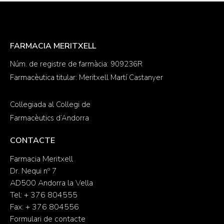
FARMACIA MERITXELL
Núm. de registre de farmàcia: 909236R
Farmacèutica titular: Meritxell Martí Castanyer
Col·legiada al Col·legi de
Farmacèutics d’Andorra
CONTACTE
Farmacia Meritxell
Dr. Nequi nº 7
AD500 Andorra la Vella
Tel: + 376 804555
Fax: + 376 804556
Formulari de contacte