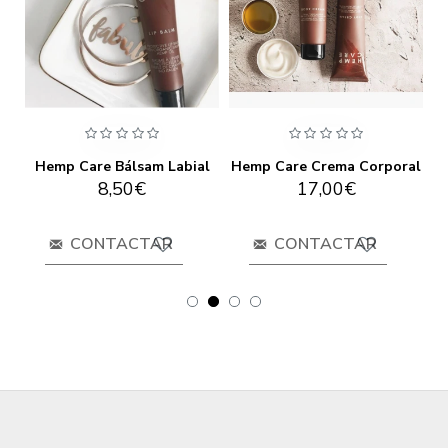
Essència de Bany Hemp Care
Hemp Care Bálsam Labial
Hemp Care Crema Corporal
H
8,50€
17,00€
CONTACTAR
CONTACTAR