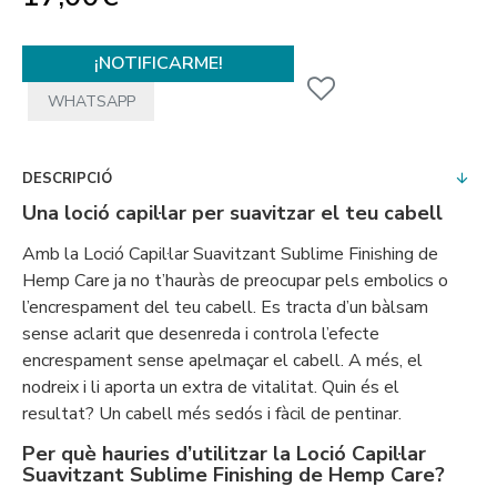
¡NOTIFICARME!
WHATSAPP
DESCRIPCIÓ
Una loció capil·lar per suavitzar el teu cabell
Amb la Loció Capil·lar Suavitzant Sublime Finishing de
Hemp Care ja no t’hauràs de preocupar pels embolics o
l’encrespament del teu cabell. Es tracta d’un bàlsam
sense aclarit que desenreda i controla l’efecte
encrespament sense apelmaçar el cabell. A més, el
nodreix i li aporta un extra de vitalitat. Quin és el
resultat? Un cabell més sedós i fàcil de pentinar.
Per què hauries d’utilitzar la Loció Capil·lar
Suavitzant Sublime Finishing de Hemp Care?