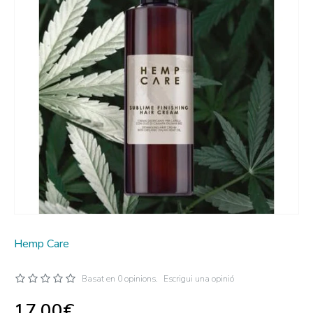
Hemp Care
Basat en 0 opinions.
Escrigui una opinió
17,00€