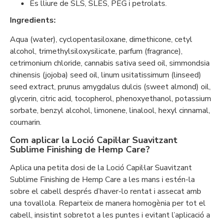
És lliure de SLS, SLES, PEG i petrolats.
Ingredients:
Aqua (water), cyclopentasiloxane, dimethicone, cetyl
alcohol, trimethylsiloxysilicate, parfum (fragrance),
cetrimonium chloride, cannabis sativa seed oil, simmondsia
chinensis (jojoba) seed oil, linum usitatissimum (linseed)
seed extract, prunus amygdalus dulcis (sweet almond) oil,
glycerin, citric acid, tocopherol, phenoxyethanol, potassium
sorbate, benzyl alcohol, limonene, linalool, hexyl cinnamal,
coumarin.
Com aplicar la Loció Capil·lar Suavitzant
Sublime Finishing de Hemp Care?
Aplica una petita dosi de la Loció Capil·lar Suavitzant
Sublime Finishing de Hemp Care a les mans i estén-la
sobre el cabell després d’haver-lo rentat i assecat amb
una tovallola. Reparteix de manera homogènia per tot el
cabell, insistint sobretot a les puntes i evitant l’aplicació a