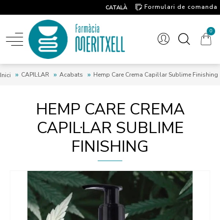
Formulari de comanda
CATALÀ
Contacte
0
CAPIL·LAR
Acabats
Hemp Care Crema Capil·lar Sublime Finishing
Inici
HEMP CARE CREMA
CAPIL·LAR SUBLIME
FINISHING