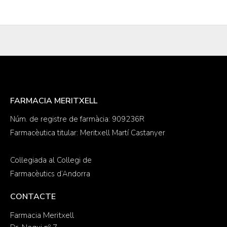
FARMACIA MERITXELL
Núm. de registre de farmàcia: 909236R
Farmacèutica titular: Meritxell Martí Castanyer
Col·legiada al Col·legi de
Farmacèutics d’Andorra
CONTACTE
Farmacia Meritxell