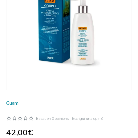
Guam
Basat en 0 opinions.
Escrigui una opinió
42,00€