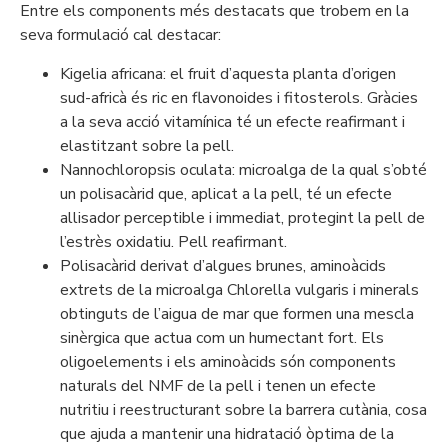
Entre els components més destacats que trobem en la
seva formulació cal destacar:
Kigelia africana: el fruit d’aquesta planta d’origen
sud-africà és ric en flavonoides i fitosterols. Gràcies
a la seva acció vitamínica té un efecte reafirmant i
elastitzant sobre la pell.
Nannochloropsis oculata: microalga de la qual s’obté
un polisacàrid que, aplicat a la pell, té un efecte
allisador perceptible i immediat, protegint la pell de
l’estrès oxidatiu. Pell reafirmant.
Polisacàrid derivat d’algues brunes, aminoàcids
extrets de la microalga Chlorella vulgaris i minerals
obtinguts de l’aigua de mar que formen una mescla
sinèrgica que actua com un humectant fort. Els
oligoelements i els aminoàcids són components
naturals del NMF de la pell i tenen un efecte
nutritiu i reestructurant sobre la barrera cutània, cosa
que ajuda a mantenir una hidratació òptima de la