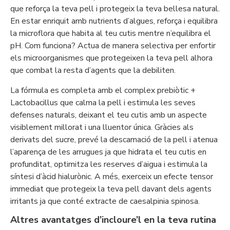
que reforça la teva pell i protegeix la teva bellesa natural.
En estar enriquit amb nutrients d’algues, reforça i equilibra
la microflora que habita al teu cutis mentre n’equilibra el
pH. Com funciona? Actua de manera selectiva per enfortir
els microorganismes que protegeixen la teva pell alhora
que combat la resta d’agents que la debiliten.
La fórmula es completa amb el complex prebiòtic +
Lactobacillus que calma la pell i estimula les seves
defenses naturals, deixant el teu cutis amb un aspecte
visiblement millorat i una lluentor única. Gràcies als
derivats del sucre, prevé la descamació de la pell i atenua
l’aparença de les arrugues ja que hidrata el teu cutis en
profunditat, optimitza les reserves d’aigua i estimula la
síntesi d’àcid hialurònic. A més, exerceix un efecte tensor
immediat que protegeix la teva pell davant dels agents
irritants ja que conté extracte de caesalpinia spinosa.
Altres avantatges d’incloure’l en la teva rutina