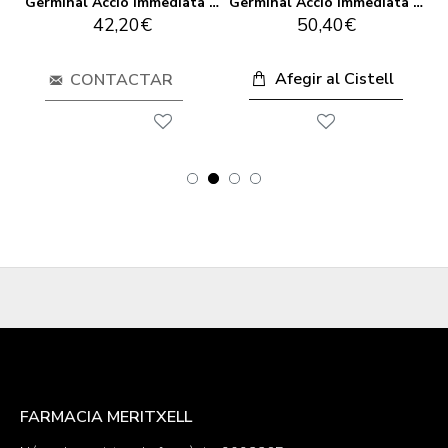
Germinal Acció Immediata + 5 Ampolles Prebiòtics
Germinal Acció Immediata Radiance 50ml
Germinal Acció Immediata Radiance Serum 30ml
42,20€
50,40€
Afegir al Cistell
CONTACTAR
FARMACIA MERITXELL