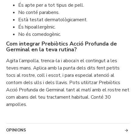
És apte per a tot tipus de pell.
No conté parabens.
Està testat dermatològicament.
És hipoal·lergènic.
No és comedogènic.
Com integrar Prebiòtics Acció Profunda de
Germinal en la teva rutina?
Agita l’ampolla, trenca-la i aboca’n el contingut a les
teves mans. Aplica amb la punta dels dits fent petits
tocs al rostre, coll i escot, i para especial atenció al
contorn dels ulls i dels llavis. Pots utilitzar Prebiòtics
Acció Profunda de Germinal tant al matí amb el rostre net
com abans del teu tractament habitual. Conté 30
ampolles.
OPINIONS