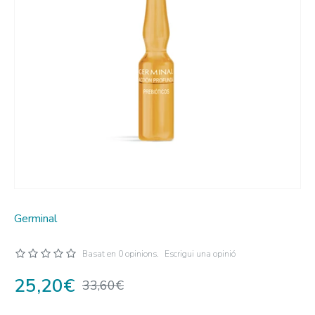
Germinal
Basat en 0 opinions.
Escrigui una opinió
25,20€
33,60€