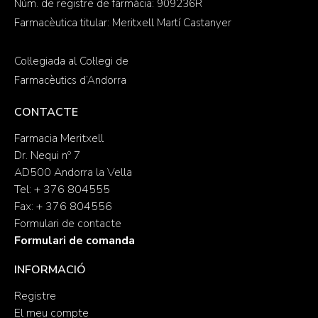
Núm. de registre de farmàcia: 909236R
Farmacèutica titular: Meritxell Martí Castanyer
Col·legiada al Col·legi de
Farmacèutics d’Andorra
CONTACTE
Farmacia Meritxell
Dr. Nequi nº 7
AD500 Andorra la Vella
Tel: + 376 804555
Fax: + 376 804556
Formulari de contacte
Formulari de comanda
INFORMACIÓ
Registre
El meu compte