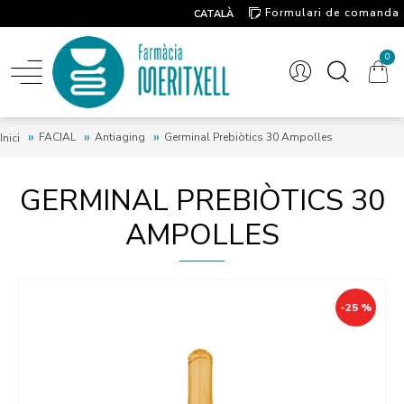
Formulari de comanda
CATALÀ
Contacte
0
FACIAL
Antiaging
Germinal Prebiòtics 30 Ampolles
Inici
GERMINAL PREBIÒTICS 30
AMPOLLES
-25 %