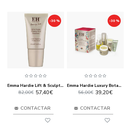
-30 %
-30 %
Emma Hardie Dual Action Cloth 3 Pack
Emma Hardie Lift & Sculpt Neck Treatment 40ml
Emma Hardie Luxury Botanical Skincare
57,40€
39,20€
82,00€
56,00€
CONTACTAR
CONTACTAR