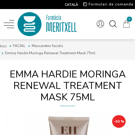
Formulari de comanda
CATALÀ
Contacte
0
FACIAL
Mascaretes facials
Inici
Emma Hardie Moringa Renewal Treatment Mask 75ml
EMMA HARDIE MORINGA
RENEWAL TREATMENT
MASK 75ML
-30 %