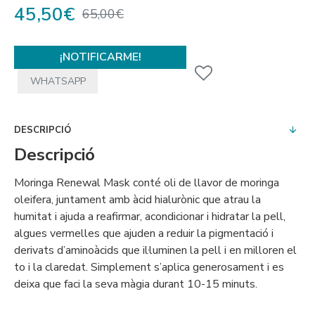
45,50€
65,00€
¡NOTIFICARME!
WHATSAPP
DESCRIPCIÓ
Descripció
Moringa Renewal Mask conté oli de llavor de moringa
oleifera, juntament amb àcid hialurònic que atrau la
humitat i ajuda a reafirmar, acondicionar i hidratar la pell,
algues vermelles que ajuden a reduir la pigmentació i
derivats d’aminoàcids que il·luminen la pell i en milloren el
to i la claredat. Simplement s’aplica generosament i es
deixa que faci la seva màgia durant 10-15 minuts.