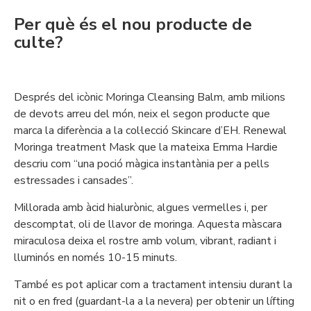
Per què és el nou producte de
culte?
Després del icònic Moringa Cleansing Balm, amb milions
de devots arreu del món, neix el segon producte que
marca la diferència a la col·lecció Skincare d’EH. Renewal
Moringa treatment Mask que la mateixa Emma Hardie
descriu com “una poció màgica instantània per a pells
estressades i cansades”.
Millorada amb àcid hialurònic, algues vermelles i, per
descomptat, oli de llavor de moringa. Aquesta màscara
miraculosa deixa el rostre amb volum, vibrant, radiant i
lluminós en només 10-15 minuts.
També es pot aplicar com a tractament intensiu durant la
nit o en fred (guardant-la a la nevera) per obtenir un lífting