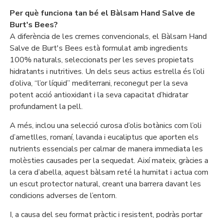
Per què funciona tan bé el Bàlsam Hand Salve de
Burt's Bees?
A diferència de les cremes convencionals, el Bàlsam Hand
Salve de Burt's Bees està formulat amb ingredients
100% naturals, seleccionats per les seves propietats
hidratants i nutritives. Un dels seus actius estrella és l’oli
d’oliva, “l’or líquid” mediterrani, reconegut per la seva
potent acció antioxidant i la seva capacitat d’hidratar
profundament la pell.
A més, inclou una selecció curosa d’olis botànics com l’oli
d’ametlles, romaní, lavanda i eucaliptus que aporten els
nutrients essencials per calmar de manera immediata les
molèsties causades per la sequedat. Així mateix, gràcies a
la cera d’abella, aquest bàlsam reté la humitat i actua com
un escut protector natural, creant una barrera davant les
condicions adverses de l’entorn.
I, a causa del seu format pràctic i resistent, podràs portar