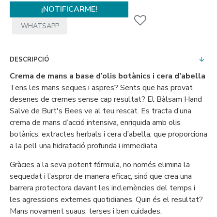
¡NOTIFICARME!
WHATSAPP
DESCRIPCIÓ
Crema de mans a base d’olis botànics i cera d’abella
Tens les mans seques i aspres? Sents que has provat
desenes de cremes sense cap resultat? El Bàlsam Hand
Salve de Burt's Bees ve al teu rescat. Es tracta d’una
crema de mans d’acció intensiva, enriquida amb olis
botànics, extractes herbals i cera d’abella, que proporciona
a la pell una hidratació profunda i immediata.
Gràcies a la seva potent fórmula, no només elimina la
sequedat i l’aspror de manera eficaç, sinó que crea una
barrera protectora davant les inclemències del temps i
les agressions externes quotidianes. Quin és el resultat?
Mans novament suaus, terses i ben cuidades.