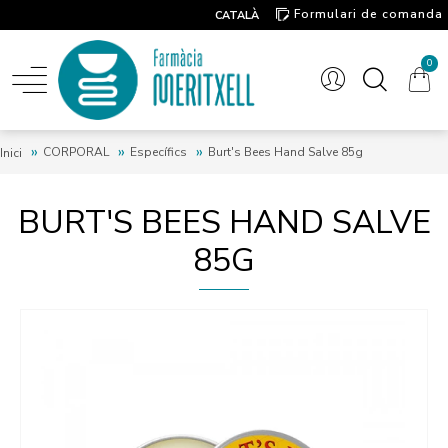
Formulari de comanda
CATALÀ
Contacte
0
CORPORAL
Específics
Burt's Bees Hand Salve 85g
Inici
BURT'S BEES HAND SALVE
85G