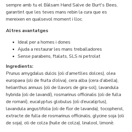
sempre amb tu el Bàlsam Hand Salve de Burt's Bees,
garantint que les teves mans rebin la cura que es
mereixen en qualsevol moment i lloc.
Altres avantatges
Ideal per a homes i dones
Ajuda a restaurar les mans treballadores
Sense parabens, ftalats, SLS ni petrolat
Ingredients:
Prunus amygdalus dulcis (oli d’ametlles dolces), olea
europaea (oli de fruita d’oliva), cera alba (cera d’abella),
helianthus annuus (oli de llavors de gira-sol), lavandula
hybrida (oli de lavandí), rosmarinus officinalis (oli de fulla
de romaní), eucalyptus globulus (oli d’eucaliptus),
lavandula angustifolia (oli de flor de lavanda), tocopherol,
extracte de fulla de rosmarinus officinalis, glycine soja (oli
de soja), oli de colza (huile de colza), linalool, limonè.