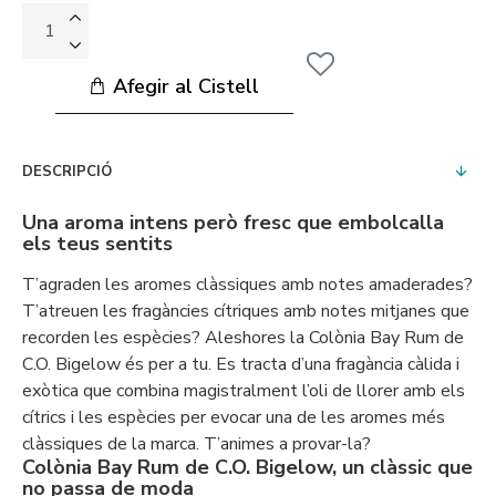
Afegir al Cistell
DESCRIPCIÓ
Una aroma intens però fresc que embolcalla
els teus sentits
T’agraden les aromes clàssiques amb notes amaderades?
T’atreuen les fragàncies cítriques amb notes mitjanes que
recorden les espècies? Aleshores la Colònia Bay Rum de
C.O. Bigelow és per a tu. Es tracta d’una fragància càlida i
exòtica que combina magistralment l’oli de llorer amb els
cítrics i les espècies per evocar una de les aromes més
clàssiques de la marca. T’animes a provar-la?
Colònia Bay Rum de C.O. Bigelow, un clàssic que
no passa de moda