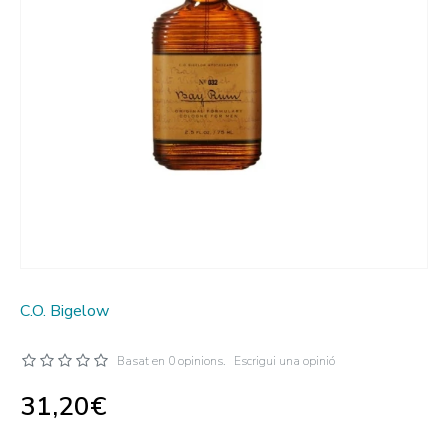
C.O. Bigelow
Basat en 0 opinions.
Escrigui una opinió
31,20€