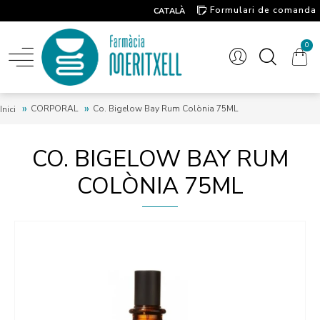
Formulari de comanda
CATALÀ
Contacte
0
CORPORAL
Co. Bigelow Bay Rum Colònia 75ML
Inici
CO. BIGELOW BAY RUM
COLÒNIA 75ML