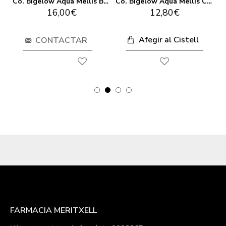
Co. Bigelow Aqua Mellis Body Lotion 310ML
Co. Bigelow Aqua Mellis Body Wash 310ML
Co. Bigelow Aqua Mellis Crema de Mans 60ML
16,00€
12,80€
Afegir al Cistell
CONTACTAR
FARMACIA MERITXELL