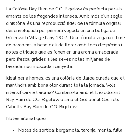
La Colònia Bay Rum de C.O. Bigelow és perfecta per als
amants de les fragàncies intenses. Amb més d’un segle
d’història, és una reproducció fidel de la fórmula original
desenvolupada per primera vegada en una botiga de
Greenwich Village l’any 1907. Una fórmula vegana i lliure
de parabens, a base d’oli de llorer amb tocs d’espècies i
notes cítriques que es fonen en una aroma amaderada
però fresca, gràcies a les seves notes mitjanes de
lavanda, nou moscada i canyella.
Ideal per a homes, és una colònia de llarga durada que et
mantindrà amb bona olor durant tota la jornada. Vols
intensificar-ne l’aroma? Combina-la amb el Desodorant
Bay Rum de C.O. Bigelow o amb el Gel per al Cos i els
Cabells Bay Rum de C.O. Bigelow.
Notes aromàtiques:
Notes de sortida: bergamota, taronja, menta, fulla