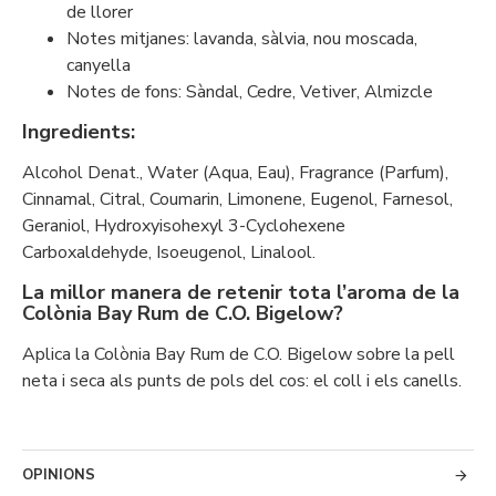
de llorer
Notes mitjanes: lavanda, sàlvia, nou moscada,
canyella
Notes de fons: Sàndal, Cedre, Vetiver, Almizcle
Ingredients:
Alcohol Denat., Water (Aqua, Eau), Fragrance (Parfum),
Cinnamal, Citral, Coumarin, Limonene, Eugenol, Farnesol,
Geraniol, Hydroxyisohexyl 3-Cyclohexene
Carboxaldehyde, Isoeugenol, Linalool.
La millor manera de retenir tota l’aroma de la
Colònia Bay Rum de C.O. Bigelow?
Aplica la Colònia Bay Rum de C.O. Bigelow sobre la pell
neta i seca als punts de pols del cos: el coll i els canells.
OPINIONS