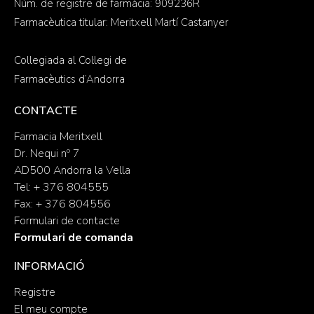
Núm. de registre de farmàcia: 909236R
Farmacèutica titular: Meritxell Martí Castanyer
Col·legiada al Col·legi de
Farmacèutics d’Andorra
CONTACTE
Farmacia Meritxell
Dr. Nequi nº 7
AD500 Andorra la Vella
Tel: + 376 804555
Fax: + 376 804556
Formulari de contacte
Formulari de comanda
INFORMACIÓ
Registre
El meu compte