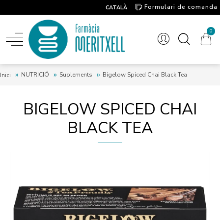
Formulari de comanda
CATALÀ
Contacte
0
NUTRICIÓ
Suplements
Bigelow Spiced Chai Black Tea
Inici
BIGELOW SPICED CHAI
BLACK TEA