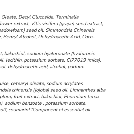
 Oleate, Decyl Glucoside, Terminalia
ower extract, Vitis vinifera (grape) seed extract,
 (meadowfoam) seed oil, Simmondsia Chinensis
e, Benzyl Alcohol, Dehydroacetic Acid, Coco-
ct, bakuchiol, sodium hyaluronate (hyaluronic
 oil, lecithin, potassium sorbate, CI77019 (mica),
l, dehydroacetic acid, alcohol, parfum:
uice, cetearyl olivate, sodium acrylates
dsia chinensis (jojoba) seed oil, Limnanthes alba
plum) fruit extract, bakuchiol, Phormium tenax
de), sodium benzoate , potassium sorbate,
ool†, coumarin† †Component of essential oil.