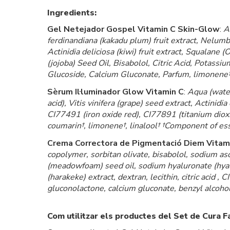
Ingredients:
Gel Netejador Gospel Vitamin C Skin-Glow
:
A
ferdinandiana (kakadu plum) fruit extract, Nelumbo 
Actinidia deliciosa (kiwi) fruit extract, Squala
(jojoba) Seed Oil, Bisabolol, Citric Acid, Potas
Glucoside, Calcium Gluconate, Parfum, limonene†, 
Sèrum Il·luminador Glow Vitamin C
:
Aqua (water
acid), Vitis vinifera (grape) seed extract, Actinidi
CI77491 (iron oxide red), CI77891 (titanium dioxi
coumarin†, limonene†, linalool† †Component of esse
Crema Correctora de Pigmentació Diem Vitam
copolymer, sorbitan olivate, bisabolol, sodium as
(meadowfoam) seed oil, sodium hyaluronate (hyalu
(harakeke) extract, dextran, lecithin, citric acid
gluconolactone, calcium gluconate, benzyl alcohol,
Com utilitzar els productes del Set de Cura 