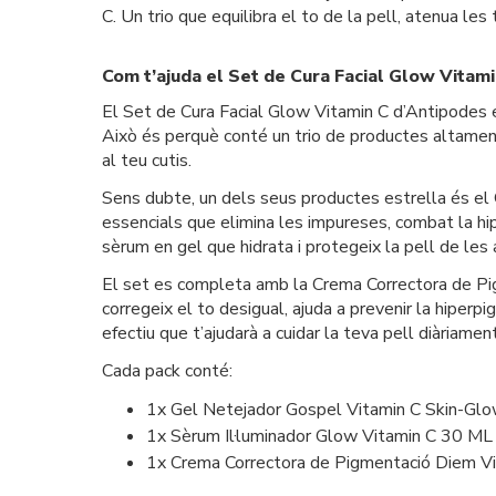
C. Un trio que equilibra el to de la pell, atenua les
Com t’ajuda el Set de Cura Facial Glow Vitam
El Set de Cura Facial Glow Vitamin C d’Antipodes e
Això és perquè conté un trio de productes altament e
al teu cutis.
Sens dubte, un dels seus productes estrella és el G
essencials que elimina les impureses, combat la hipe
sèrum en gel que hidrata i protegeix la pell de les 
El set es completa amb la Crema Correctora de Pig
corregeix el to desigual, ajuda a prevenir la hiperpi
efectiu que t’ajudarà a cuidar la teva pell diàriament
Cada pack conté:
1x Gel Netejador Gospel Vitamin C Skin-Gl
1x Sèrum Il·luminador Glow Vitamin C 30 ML
1x Crema Correctora de Pigmentació Diem V