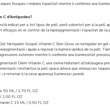
 taques fosques i redueix l’opacitat mentre li confereix una llumin
in C d’Antipodes?
stà indicat per a tot tipus de pell, però sobretot per a la pell 
ficaços en el control de la hiperpigmentació i l’opacitat de la pe
el Netejador Gospel Vitamin C Skin-Glow, un netejador en gel nut
rpigmentació i ajuda a reposar la barrera lipídica de la pell. Ta
agressions externes mentre li confereix una lluminositat preciosa
mentació Diem Vitamin C, una crema hidratant ultralleugera pr
gmentació i revitalitza la pell opaca alhora que atenua les taques
 i a retornar-li la seva aparença lluminosa i juvenil.
ow 50 ML / 1.70 FL OZ
 / 1.00 FL OZ
itamin C 15 ML / 0.50 FL OZ