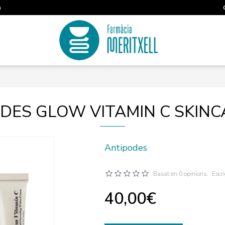
m
DES GLOW VITAMIN C SKINC
Antipodes
Basat en 0 opinions.
Escr
40,00€