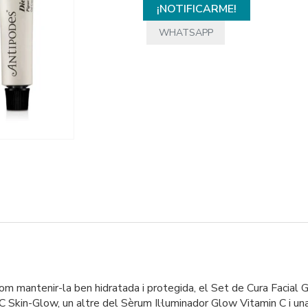
¡NOTIFICARME!
WHATSAPP
 com mantenir-la ben hidratada i protegida, el Set de Cura Facial
 C Skin-Glow, un altre del Sèrum Il·luminador Glow Vitamin C i 