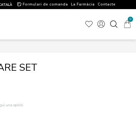
Formulari de comanda
La Farmàcia
Contacte
CATALÀ
Artícules d'interés
0
ARE SET
igui una opinió