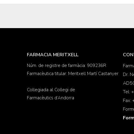
FARMACIA MERITXELL
CON
Núm. de registre de farmàcia: 909236R
Farma
Farmacèutica titular: Meritxell Martí Castanyer
Dr. N
AD50
Col·legiada al Col·legi de
Tel:
Farmacèutics d’Andorra
Fax:
Formu
Form