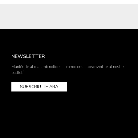
NEWSLETTER
Mantén-te al dia amb notícies i promocions subscrivint-te al nostre
butlletí
SUBSCRIU-TE ARA