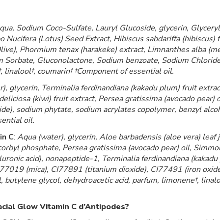
qua, Sodium Coco-Sulfate, Lauryl Glucoside, glycerin, Glyceryl
Nucifera (Lotus) Seed Extract, Hibiscus sabdariffa (hibiscus) fl
ne (Olive), Phormium tenax (harakeke) extract, Limnanthes alba
sium Sorbate, Gluconolactone, Sodium benzoate, Sodium Chlorid
linalool†, coumarin† †Component of essential oil.
), glycerin, Terminalia ferdinandiana (kakadu plum) fruit extra
a deliciosa (kiwi) fruit extract, Persea gratissima (avocado pear)
de), sodium phytate, sodium acrylates copolymer, benzyl alcoho
ntial oil.
in C
:
Aqua (water), glycerin, Aloe barbadensis (aloe vera) leaf j
corbyl phosphate, Persea gratissima (avocado pear) oil, Simmon
ronic acid), nonapeptide-1, Terminalia ferdinandiana (kakadu 
 , CI77019 (mica), CI77891 (titanium dioxide), CI77491 (iron oxi
 butylene glycol, dehydroacetic acid, parfum, limonene†, linal
Facial Glow Vitamin C d’Antipodes?