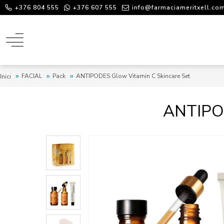
+376 804 555
+376 607 555
info@farmaciameritxell.co
FACIAL
Pack
ANTIPODES Glow Vitamin C Skincare Set
Inici
ANTIPO