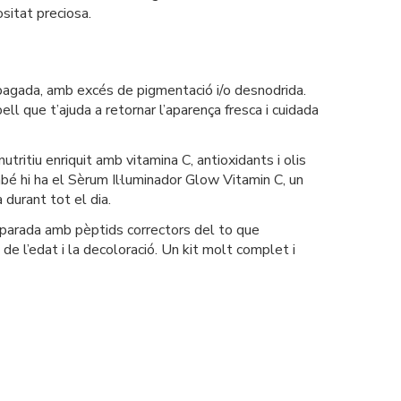
ositat preciosa.
apagada, amb excés de pigmentació i/o desnodrida.
ll que t’ajuda a retornar l’aparença fresca i cuidada
ritiu enriquit amb vitamina C, antioxidants i olis
mbé hi ha el Sèrum Il·luminador Glow Vitamin C, un
 durant tot el dia.
eparada amb pèptids correctors del to que
 de l’edat i la decoloració. Un kit molt complet i