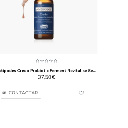
Antipodes Credo Probiotic Ferment Revitalise Serum 30ml
Antip
37,50€
CONTACTAR
CO