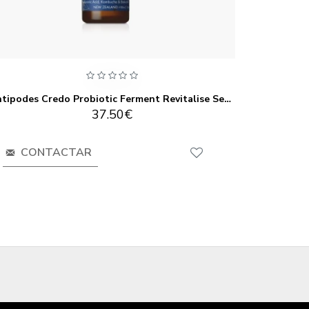
Antipodes Credo Probiotic Ferment Revitalise Serum 30ml
Antip
37.50€
CONTACTAR
CO