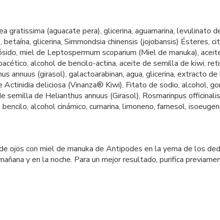
rsea gratissima (aguacate pera), glicerina, aguamarina, levulinato 
etaína, glicerina, Simmondsia chinensis (jojobansis) Ésteres, citr
rutósido, miel de Leptospermum scoparium (Miel de manuka), aceit
roacético, alcohol de bencilo-actina, aceite de semilla de kiwi, retin
hus annuus (girasol), galactoarabinan, agua, glicerina, extracto d
de Actinidia deliciosa (Vinanza® Kiwi), Fitato de sodio, alcohol,
de semilla de Helianthus annuus (Girasol), Rosmarinpus officinali
bencilo, alcohol cinámico, cumarina, limoneno, farnesol, isoeugeno
de ojos con miel de manuka de Antipodes en la yema de los dedo
mañana y en la noche. Para un mejor resultado, purifica previament