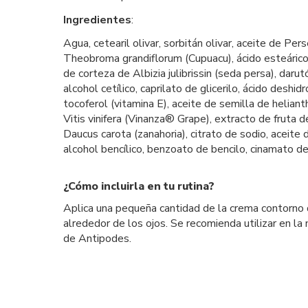
Ingredientes
:
Agua, cetearil olivar, sorbitán olivar, aceite de Pe
Theobroma grandiflorum (Cupuacu), ácido esteárico, b
de corteza de Albizia julibrissin (seda persa), da
alcohol cetílico, caprilato de glicerilo, ácido deshid
tocoferol (vitamina E), aceite de semilla de heliant
Vitis vinifera (Vinanza® Grape), extracto de fruta 
Daucus carota (zanahoria), citrato de sodio, aceite 
alcohol bencílico, benzoato de bencilo, cinamato de 
¿Cómo incluirla en tu rutina?
Aplica una pequeña cantidad de la crema contorno 
alrededor de los ojos. Se recomienda utilizar en la 
de Antipodes.