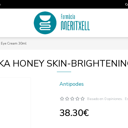
m
C
 Eye Cream 30ml
A HONEY SKIN-BRIGHTENIN
Antipodes
Basado en 0 opiniones.
Es
38.30€