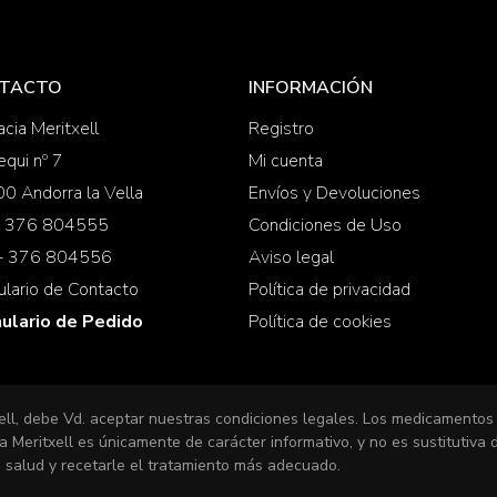
TACTO
INFORMACIÓN
cia Meritxell
Registro
equi nº 7
Mi cuenta
0 Andorra la Vella
Envíos y Devoluciones
 + 376 804555
Condiciones de Uso
 + 376 804556
Aviso legal
ulario de Contacto
Política de privacidad
ulario de Pedido
Política de cookies
ell, debe Vd. aceptar nuestras condiciones legales. Los medicamentos
 Meritxell es únicamente de carácter informativo, y no es sustitutiva
 salud y recetarle el tratamiento más adecuado.