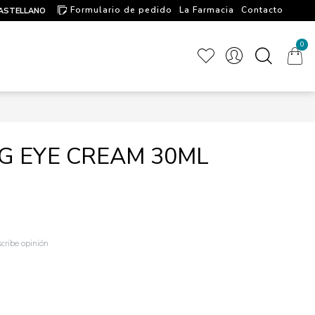
Formulario de pedido
La Farmacia
Contacto
ASTELLANO
Artículos de interés
0
G EYE CREAM 30ML
cribe opinión