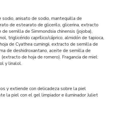
de sodio, anisato de sodio, mantequilla de
ato de estearato de glicerilo, glicerina, extracto
e de semilla de Simmondsia chinensis (jojoba),
ol, triglicérido caprílico/cáprico, almidón de tapioca,
e hoja de Cyathea cumingii, extracto de semilla de
 goma de deshidroxantano, aceite de semilla de
s (extracto de hoja de romero). Fragancia de miel:
l y linalol.
s y extiende con delicadeza sobre la piel
e la piel con el gel limpiador e iluminador Juliet