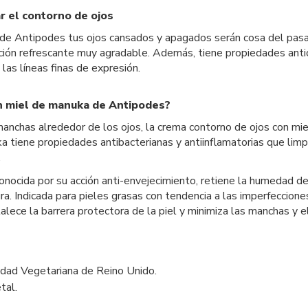
r el contorno de ojos
de Antipodes tus ojos cansados y apagados serán cosa del pasad
sación refrescante muy agradable. Además, tiene propiedades ant
as líneas finas de expresión.
on miel de manuka de Antipodes?
as manchas alrededor de los ojos, la crema contorno de ojos con 
 tiene propiedades antibacterianas y antiinflamatorias que limpia
.
, conocida por su acción anti-envejecimiento, retiene la humedad 
ura. Indicada para pieles grasas con tendencia a las imperfeccio
lece la barrera protectora de la piel y minimiza las manchas y e
iedad Vegetariana de Reino Unido.
tal.