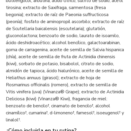
butilenglicol; arbutina; ácido cítrico; sulfito de sodio; acetil
tirosina; extracto de Saxifraga, sarmentosa (fresa
begonia); extracto de raíz de Paeonia suffructicosa
(peonía); fosfato de aminopropil ascorbilo; extracto de raíz
de Scutellaria baicalensis (escutelaria); glutatión,
gluconolactona; benzoato de sodio, laurato de isoamilo,
ácido deshidroacético; alcohol bencílico, galactoarabinan,
goma de carragenina, aceite de semilla de Salvia hispanica
(chía), aceite de semilla de fruta de Actinidia chinensis
(kiwi), sorbato de potasio, bisabolol, citrato de sodio,
almidón de tapioca, ácido hialurónico, aceite de semilla de
Heliathus annuus (girasol); extracto de hoja de
Rosmarinus officinalis (romero), extracto de semilla de
Vitis vinifera (uva) (Vinanza® Grape); extracto de Actinidia
Deliciosa (kiwi) (Vinanza® Kiwi), fragancia de miel:
benzoato de bencilo†, cinamato de bencilo†, alcohol
cinamílico†, cumarina†, d-limoneno†, farnesol†, isoeugenol† y
linalol†.
¿Cómo incluirla en tu rutina?