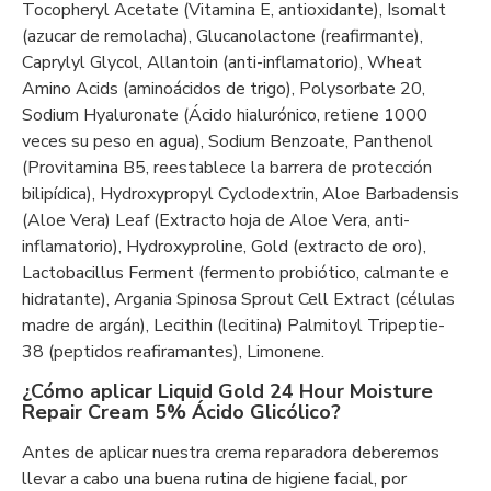
Tocopheryl Acetate (Vitamina E, antioxidante), Isomalt
(azucar de remolacha), Glucanolactone (reafirmante),
Caprylyl Glycol, Allantoin (anti-inflamatorio), Wheat
Amino Acids (aminoácidos de trigo), Polysorbate 20,
Sodium Hyaluronate (Ácido hialurónico, retiene 1000
veces su peso en agua), Sodium Benzoate, Panthenol
(Provitamina B5, reestablece la barrera de protección
bilipídica), Hydroxypropyl Cyclodextrin, Aloe Barbadensis
(Aloe Vera) Leaf (Extracto hoja de Aloe Vera, anti-
inflamatorio), Hydroxyproline, Gold (extracto de oro),
Lactobacillus Ferment (fermento probiótico, calmante e
hidratante), Argania Spinosa Sprout Cell Extract (células
madre de argán), Lecithin (lecitina) Palmitoyl Tripeptie-
38 (peptidos reafiramantes), Limonene.
¿Cómo aplicar Liquid Gold 24 Hour Moisture
Repair Cream 5% Ácido Glicólico?
Antes de aplicar nuestra crema reparadora deberemos
llevar a cabo una buena rutina de higiene facial, por