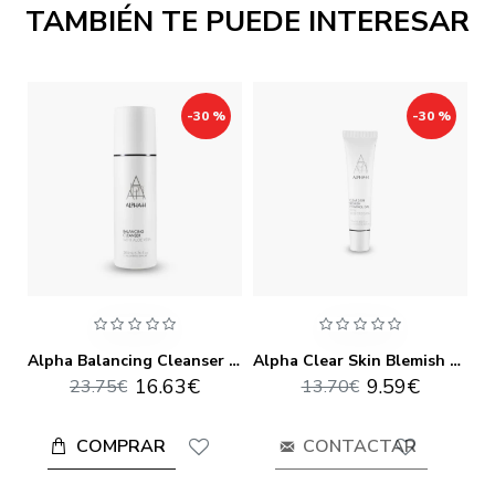
TAMBIÉN TE PUEDE INTERESAR
-30 %
-30 %
Alpha Age Delay Hand And Cuticle Care Cream 100ml
Alpha Balancing Cleanser 200ml
Alpha Clear Skin Blemish Control Gel 20ml
16.63€
9.59€
23.75€
13.70€
COMPRAR
CONTACTAR