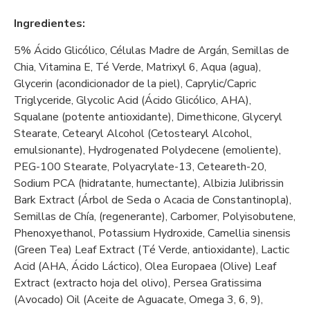
Ingredientes:
5% Ácido Glicólico, Células Madre de Argán, Semillas de
Chia, Vitamina E, Té Verde, Matrixyl 6, Aqua (agua),
Glycerin (acondicionador de la piel), Caprylic/Capric
Triglyceride, Glycolic Acid (Ácido Glicólico, AHA),
Squalane (potente antioxidante), Dimethicone, Glyceryl
Stearate, Cetearyl Alcohol (Cetostearyl Alcohol,
emulsionante), Hydrogenated Polydecene (emoliente),
PEG-100 Stearate, Polyacrylate-13, Ceteareth-20,
Sodium PCA (hidratante, humectante), Albizia Julibrissin
Bark Extract (Árbol de Seda o Acacia de Constantinopla),
Semillas de Chía, (regenerante), Carbomer, Polyisobutene,
Phenoxyethanol, Potassium Hydroxide, Camellia sinensis
(Green Tea) Leaf Extract (Té Verde, antioxidante), Lactic
Acid (AHA, Ácido Láctico), Olea Europaea (Olive) Leaf
Extract (extracto hoja del olivo), Persea Gratissima
(Avocado) Oil (Aceite de Aguacate, Omega 3, 6, 9),