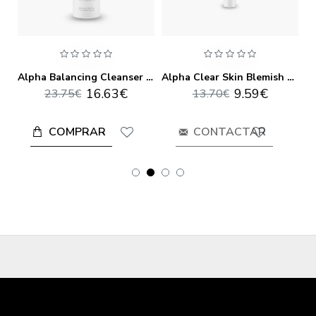
Alpha Age Delay Hand And Cuticle Care Cream 100ml
Alpha Balancing Cleanser 200ml
Alpha Clear Skin Blemish Control Gel 20ml
16.63€
9.59€
23.75€
13.70€
COMPRAR
CONTACTAR