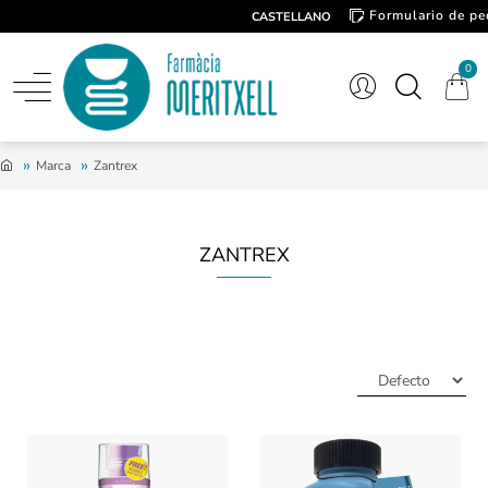
Formulario de pe
CASTELLANO
Contacto
0
Marca
Zantrex
ZANTREX