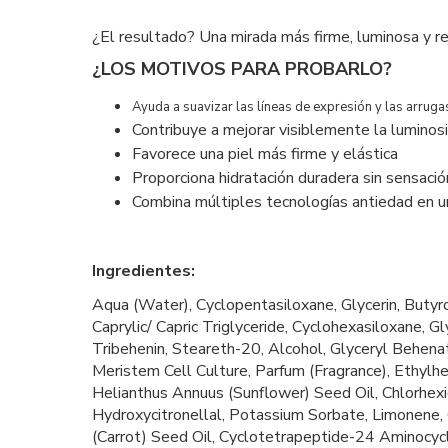
¿El resultado? Una mirada más firme, luminosa y re
¿LOS MOTIVOS PARA PROBARLO?
Ayuda a suavizar las líneas de expresión y las arruga
Contribuye a mejorar visiblemente la luminos
Favorece una piel más firme y elástica
Proporciona hidratación duradera sin sensaci
Combina múltiples tecnologías antiedad en u
Ingredientes:
Aqua (Water), Cyclopentasiloxane, Glycerin, Butyr
Caprylic/ Capric Triglyceride, Cyclohexasiloxane, 
Tribehenin, Steareth-20, Alcohol, Glyceryl Behena
Meristem Cell Culture, Parfum (Fragrance), Ethylh
Helianthus Annuus (Sunflower) Seed Oil, Chlorhexi
Hydroxycitronellal, Potassium Sorbate, Limonene, 
(Carrot) Seed Oil, Cyclotetrapeptide-24 Aminocyc