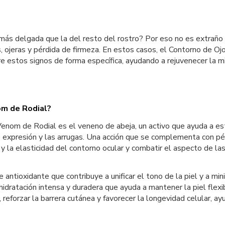
más delgada que la del resto del rostro? Por eso no es extraño q
s, ojeras y pérdida de firmeza. En estos casos, el Contorno de 
e estos signos de forma específica, ayudando a rejuvenecer la m
om de Rodial?
nom de Rodial es el veneno de abeja, un activo que ayuda a estim
 de expresión y las arrugas. Una acción que se complementa con p
y la elasticidad del contorno ocular y combatir el aspecto de la
antioxidante que contribuye a unificar el tono de la piel y a min
hidratación intensa y duradera que ayuda a mantener la piel flex
iel, reforzar la barrera cutánea y favorecer la longevidad celular,