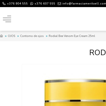
+376 804 555
+376 607 555
info@farmaciameritxell.co
OJOS
Contorno de ojos
Rodial Bee Venom Eye Cream 25ml
ROD