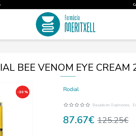
m
C
IAL BEE VENOM EYE CREAM 
Rodial
-30 %
Basado en 0 opiniones.
Es
87.67€
125.25€