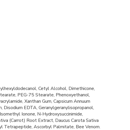
hylhexyldodecanol, Cetyl Alcohol, Dimethicone,
l Stearate, PEG-75 Stearate, Phenoxyethanol,
olyacrylamide, Xanthan Gum, Capsicum Annuum
in, Disodium EDTA, Geranylgeranylisopropanol,
a-Isomethyl Ionone, N-Hydroxysuccinimide,
iva (Carrot) Root Extract, Daucus Carota Sativa
oyl Tetrapeptide, Ascorbyl Palmitate, Bee Venom.