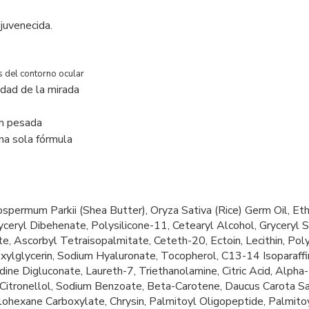
juvenecida.
s del contorno ocular
idad de la mirada
ón pesada
na sola fórmula
ospermum Parkii (Shea Butter), Oryza Sativa (Rice) Germ Oil, Et
Glyceryl Dibehenate, Polysilicone-11, Cetearyl Alcohol, Grycery
te, Ascorbyl Tetraisopalmitate, Ceteth-20, Ectoin, Lecithin, P
exylglycerin, Sodium Hyaluronate, Tocopherol, C13-14 Isoparaff
dine Digluconate, Laureth-7, Triethanolamine, Citric Acid, Alph
Citronellol, Sodium Benzoate, Beta-Carotene, Daucus Carota Sat
lohexane Carboxylate, Chrysin, Palmitoyl Oligopeptide, Palmit