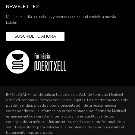
NEWSLETTER
Mantente al día con noticias y promociones suscribiéndote a nuestro
boletín
SUSCRÍBETE AHORA
INFO LEGAL Antes de utilizar los servicios Web de Farmacia Meritxell,
debe Vd. aceptar nuestras condiciones legales. Los medicamentos sólo
pueden ser dispensados previa presentación de la receta médica
correspondiente. La información proporcionada por Farmacia Meritxell
es únicamente de carácter informativo, y no es sustitutiva de los
consejos de su médico. Únicamente su médico es el profesional de la
salud capacitado para detectar sus problemas de salud y recetarle el
tratamiento más adecuado.