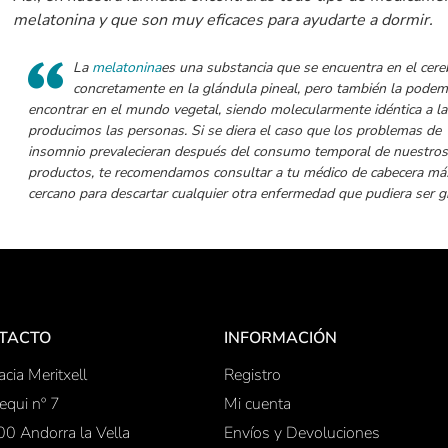
melatonina y que son muy eficaces para ayudarte a dormir.
La
melatonina
es una substancia que se encuentra en el cere
concretamente en la glándula pineal, pero también la pode
encontrar en el mundo vegetal, siendo molecularmente idéntica a l
producimos las personas. Si se diera el caso que los problemas de
insomnio prevalecieran después del consumo temporal de nuestros
productos, te recomendamos consultar a tu médico de cabecera má
cercano para descartar cualquier otra enfermedad que pudiera ser g
TACTO
INFORMACIÓN
cia Meritxell
Registro
equi nº 7
Mi cuenta
0 Andorra la Vella
Envíos y Devoluciones