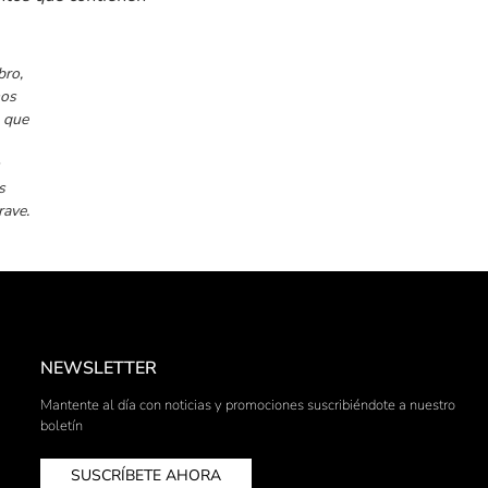
bro,
mos
a que
s
rave.
NEWSLETTER
Mantente al día con noticias y promociones suscribiéndote a nuestro
boletín
SUSCRÍBETE AHORA