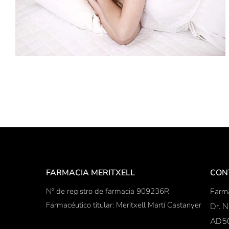
FARMACIA MERITXELL
CON
Nº de registro de farmacia 909236R
Farma
Farmacéutico titular: Meritxell Martí Castanyer
Dr. N
AD50