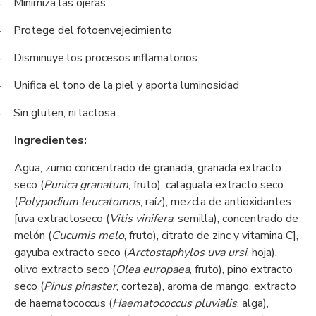
Minimiza las ojeras
-
Protege del fotoenvejecimiento
-
Disminuye los procesos inflamatorios
-
Unifica el tono de la piel y aporta luminosidad
-
Sin gluten, ni lactosa
-
Ingredientes:
Agua, zumo concentrado de granada, granada extracto
seco (
Punica granatum
, fruto), calaguala extracto seco
(
Polypodium leucatomos
, raíz), mezcla de antioxidantes
[uva extractoseco (
Vitis vinifera
, semilla), concentrado de
melón (
Cucumis melo
, fruto), citrato de zinc y vitamina C],
gayuba extracto seco (
Arctostaphylos uva ursi
, hoja),
olivo extracto seco (
Olea europaea
, fruto), pino extracto
seco (
Pinus pinaster
, corteza), aroma de mango, extracto
de haematococcus (
Haematococcus pluvialis
, alga),