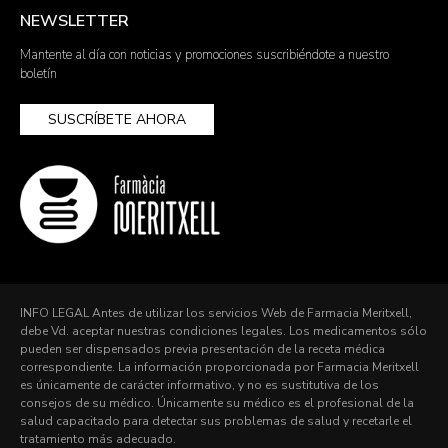
NEWSLETTER
Mantente al día con noticias y promociones suscribiéndote a nuestro
boletín
SUSCRÍBETE AHORA
INFO LEGAL Antes de utilizar los servicios Web de Farmacia Meritxell,
debe Vd. aceptar nuestras condiciones legales. Los medicamentos sólo
pueden ser dispensados previa presentación de la receta médica
correspondiente. La información proporcionada por Farmacia Meritxell
es únicamente de carácter informativo, y no es sustitutiva de los
consejos de su médico. Únicamente su médico es el profesional de la
salud capacitado para detectar sus problemas de salud y recetarle el
tratamiento más adecuado.