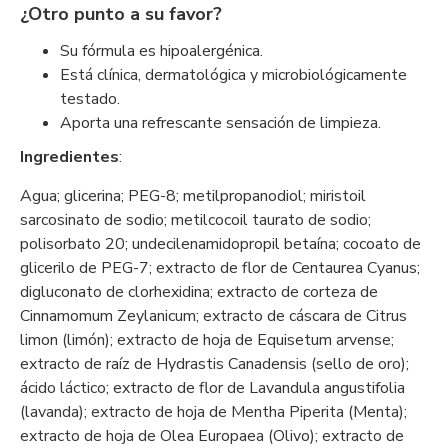
¿Otro punto a su favor?
Su fórmula es hipoalergénica.
Está clínica, dermatológica y microbiológicamente
testado.
Aporta una refrescante sensación de limpieza.
Ingredientes
:
Agua; glicerina; PEG-8; metilpropanodiol; miristoil
sarcosinato de sodio; metilcocoil taurato de sodio;
polisorbato 20; undecilenamidopropil betaína; cocoato de
glicerilo de PEG-7; extracto de flor de Centaurea Cyanus;
digluconato de clorhexidina; extracto de corteza de
Cinnamomum Zeylanicum; extracto de cáscara de Citrus
limon (limón); extracto de hoja de Equisetum arvense;
extracto de raíz de Hydrastis Canadensis (sello de oro);
ácido láctico; extracto de flor de Lavandula angustifolia
(lavanda); extracto de hoja de Mentha Piperita (Menta);
extracto de hoja de Olea Europaea (Olivo); extracto de