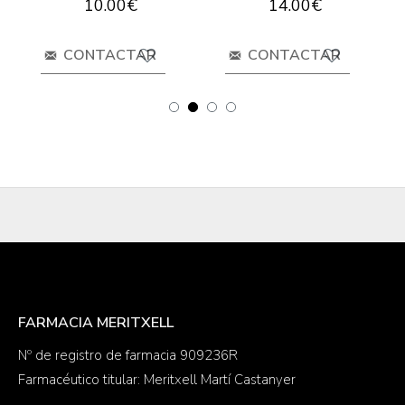
10.00€
14.00€
CONTACTAR
CONTACTAR
FARMACIA MERITXELL
Nº de registro de farmacia 909236R
Farmacéutico titular: Meritxell Martí Castanyer