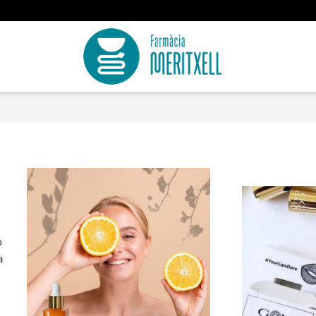
o
a
n