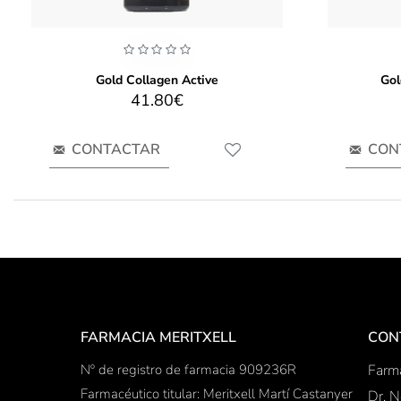
Gold Collagen Active
Gol
41.80€
CONTACTAR
CON
FARMACIA MERITXELL
CON
Nº de registro de farmacia 909236R
Farma
Farmacéutico titular: Meritxell Martí Castanyer
Dr. N