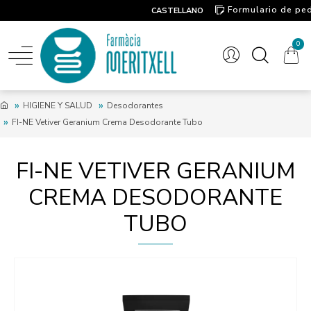
Formulario de pe
CASTELLANO
Contacto
0
HIGIENE Y SALUD
Desodorantes
FI-NE Vetiver Geranium Crema Desodorante Tubo
FI-NE VETIVER GERANIUM
CREMA DESODORANTE
TUBO