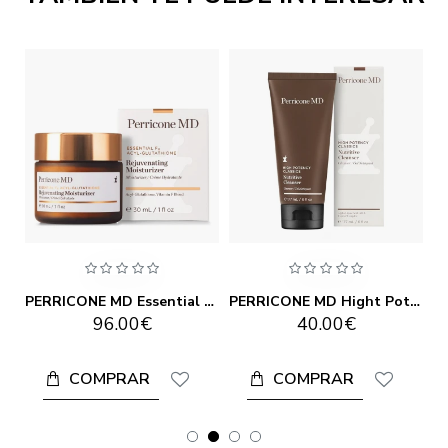
PERRICONE MD Essential Fx Acyl-Glutathione Eyelid Lift Serum 15ml
PERRICONE MD Essential Fx Acyl-Glutathione Rejuvenating Moisturizer
PERRICONE MD Hight Potency Classics Nutritive Cleanser 177ml
96.00€
40.00€
COMPRAR
COMPRAR