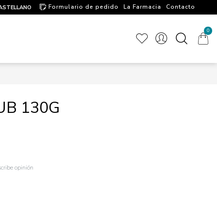
Formulario de pedido
La Farmacia
Contacto
ASTELLANO
Artículos de interés
0
UB 130G
cribe opinión