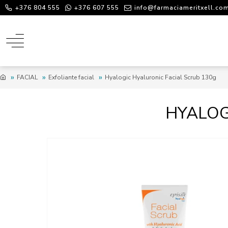
+376 804 555
+376 607 555
info@farmaciameritxell.co
FACIAL
Exfoliante facial
Hyalogic Hyaluronic Facial Scrub 130g
HYALOG