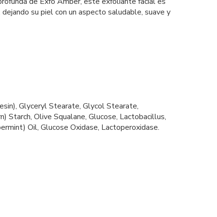
 profunda de Exfo Amber, este exfoliante facial es
s, dejando su piel con un aspecto saludable, suave y
sin), Glyceryl Stearate, Glycol Stearate,
) Starch, Olive Squalane, Glucose, Lactobacillus,
ermint) Oil, Glucose Oxidase, Lactoperoxidase.