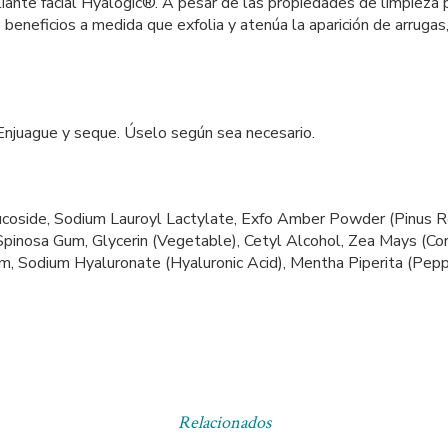
foliante facial Hyalogic®. A pesar de las propiedades de limpieza
s beneficios a medida que exfolia y atenúa la aparición de arruga
 Enjuague y seque. Úselo según sea necesario.
lucoside, Sodium Lauroyl Lactylate, Exfo Amber Powder (Pinus Re
pinosa Gum, Glycerin (Vegetable), Cetyl Alcohol, Zea Mays (Corn
um, Sodium Hyaluronate (Hyaluronic Acid), Mentha Piperita (Pepp
Relacionados