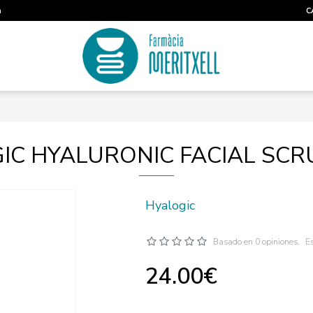
m
C
IC HYALURONIC FACIAL SCR
Hyalogic
Basado en 0 opiniones.
Es
24.00€