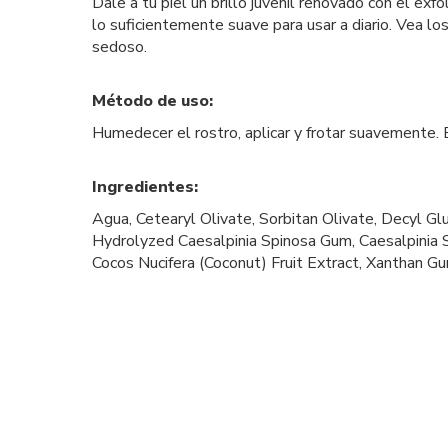
Dale a tu piel un brillo juvenil renovado con el ex
lo suficientemente suave para usar a diario. Vea lo
sedoso.
Método de uso:
Humedecer el rostro, aplicar y frotar suavemente.
Ingredientes:
Agua, Cetearyl Olivate, Sorbitan Olivate, Decyl G
Hydrolyzed Caesalpinia Spinosa Gum, Caesalpinia S
Cocos Nucifera (Coconut) Fruit Extract, Xanthan G