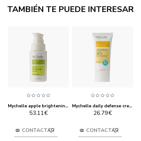
TAMBIÉN TE PUEDE INTERESAR
Mychelle apple brightening cream age spot 35ml
Mychelle apple brightening serum age spot step 3 30ml
Mychelle daily defense cream spf 17 all combination step 5 35ml
53.11€
26.79€
CONTACTAR
CONTACTAR