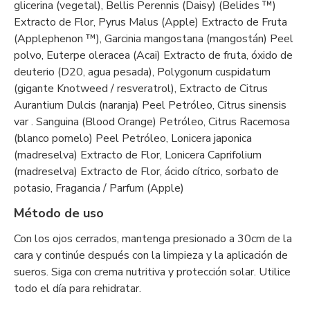
glicerina (vegetal), Bellis Perennis (Daisy) (Belides ™)
Extracto de Flor, Pyrus Malus (Apple) Extracto de Fruta
(Applephenon ™), Garcinia mangostana (mangostán) Peel
polvo, Euterpe oleracea (Acai) Extracto de fruta, óxido de
deuterio (D20, agua pesada), Polygonum cuspidatum
(gigante Knotweed / resveratrol), Extracto de Citrus
Aurantium Dulcis (naranja) Peel Petróleo, Citrus sinensis
var . Sanguina (Blood Orange) Petróleo, Citrus Racemosa
(blanco pomelo) Peel Petróleo, Lonicera japonica
(madreselva) Extracto de Flor, Lonicera Caprifolium
(madreselva) Extracto de Flor, ácido cítrico, sorbato de
potasio, Fragancia / Parfum (Apple)
Método de uso
Con los ojos cerrados, mantenga presionado a 30cm de la
cara y continúe después con la limpieza y la aplicación de
sueros. Siga con crema nutritiva y protección solar. Utilice
todo el día para rehidratar.