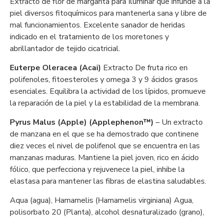
Extracto de flor de margarita para Iluminar que infunde a la
piel diversos fitoquímicos para mantenerla sana y libre de
mal funcionamientos. Excelente sanador de heridas
indicado en el tratamiento de los moretones y
abrillantador de tejido cicatricial.
Euterpe Oleracea (Acai)
Extracto De fruta rico en
polifenoles, fitoesteroles y omega 3 y 9 ácidos grasos
esenciales. Equilibra la actividad de los lípidos, promueve
la reparación de la piel y la estabilidad de la membrana.
Pyrus Malus (Apple) (Applephenon™)
– Un extracto
de manzana en el que se ha demostrado que continene
diez veces el nivel de polifenol que se encuentra en las
manzanas maduras. Mantiene la piel joven, rico en ácido
fólico, que perfecciona y rejuvenece la piel, inhibe la
elastasa para mantener las fibras de elastina saludables.
Aqua (agua), Hamamelis (Hamamelis virginiana) Agua,
polisorbato 20 (Planta), alcohol desnaturalizado (grano),