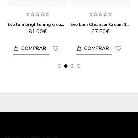
 lom advanced brightening serum
Eve lom brightening cream 50 ml
Eve Lom Cleanser Cream 100ml
81.00€
67.50€
COMPRAR
COMPRAR