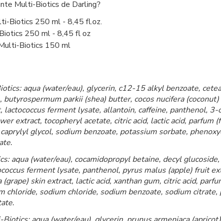
nte Multi-Biotics de Darling?
ti-Biotics 250 ml - 8,45 fl.oz.
Biotics 250 ml - 8,45 fl oz
Multi-Biotics 150 ml
tics: aqua (water/eau), glycerin, c12-15 alkyl benzoate, ceteary
 butyrospermum parkii (shea) butter, cocos nucifera (coconut) o
 lactococcus ferment lysate, allantoin, caffeine, panthenol, 3-o-
wer extract, tocopheryl acetate, citric acid, lactic acid, parfum
, caprylyl glycol, sodium benzoate, potassium sorbate, phenox
ate.
cs: aqua (water/eau), cocamidopropyl betaine, decyl glucoside, 
coccus ferment lysate, panthenol, pyrus malus (apple) fruit extrac
a (grape) skin extract, lactic acid, xanthan gum, citric acid, parf
m chloride, sodium chloride, sodium benzoate, sodium citrate,
tate.
-Biotics: aqua (water/eau), glycerin, prunus armeniaca (aprico