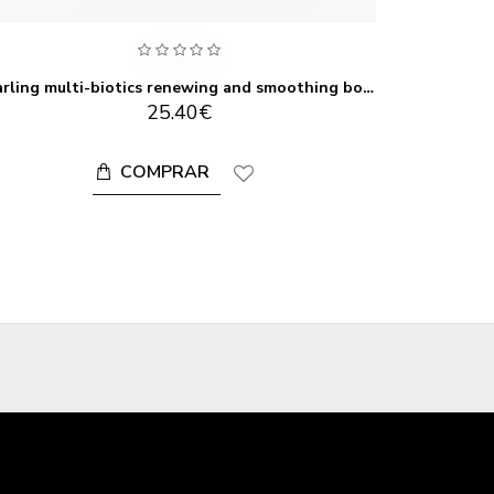
Darling multi-biotics renewing and smoothing body scrub 150 ml
25.40€
COMPRAR
CO