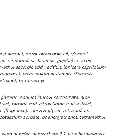
l alcohol, oryza sativa bran oil, glyceryl
il, simmondsia chinensis (jojoba) seed oil,
ethyl ascorbic acid, lecithin, lonicera caprifolium
 (fragrance), tetrasodium glutamate diacetate,
yethanol, tetramethyl
glycerin, sodium lauroyl sarcosinate, aloe
t, tartaric acid, citrus limon fruit extract,
um (fragrance), caprylyl glycol, tetrasodium
 potassium sorbate, phenoxyethanol, tetramethyl
t) seed powder, polysorbate 20, aloe barbadensis