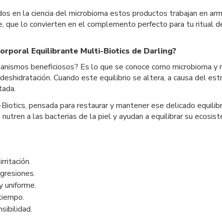
os en la ciencia del microbioma estos productos trabajan en armo
que lo convierten en el complemento perfecto para tu ritual de 
rporal Equilibrante Multi-Biotics de Darling?
rganismos beneficiosos? Es lo que se conoce como microbioma y n
 deshidratación. Cuando este equilibrio se altera, a causa del est
tada.
-Biotics, pensada para restaurar y mantener ese delicado equilib
nutren a las bacterias de la piel y ayudan a equilibrar su ecosist
rritación.
agresiones.
y uniforme.
tiempo.
sibilidad.