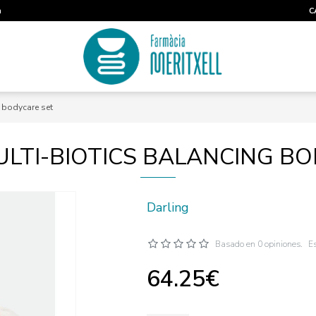
m
C
 bodycare set
LTI-BIOTICS BALANCING B
Darling
Basado en 0 opiniones.
Es
64.25€