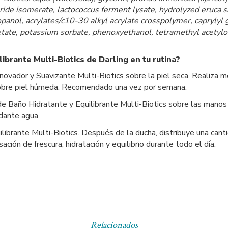
ride isomerate, lactococcus ferment lysate, hydrolyzed eruca sa
opanol, acrylates/c10-30 alkyl acrylate crosspolymer, caprylyl 
etate, potassium sorbate, phenoxyethanol, tetramethyl acetyloc
ibrante Multi-Biotics de Darling en tu rutina?
enovador y Suavizante Multi-Biotics sobre la piel seca. Realiza 
 sobre piel húmeda. Recomendado una vez por semana.
de Baño Hidratante y Equilibrante Multi-Biotics sobre las mano
dante agua.
ilibrante Multi-Biotics. Después de la ducha, distribuye una can
ación de frescura, hidratación y equilibrio durante todo el día.
Relacionados