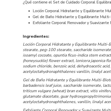
¿Qué contiene el Set de Cuidado Corporal Equilibra
Loción Corporal Hidratante y Equilibrante Mul
Gel de Baño Hidratante y Equilibrante Multi-
Exfoliante Corporal Renovador y Suavizante 
Ingredientes:
Loción Corporal Hidratante y Equilibrante Multi-Bio
stearate, peg-100 stearate, saccharide isomerate,
isoamyl cocoate, opuntia ficus-indica stem extract,
(honeysuckle) flower extract, lonicera japonica flo
sodium chloride, benzoic acid, dehydroacetic acid
acetyloctahydronaphthalenes vanillin, linalyl acet
Gel de Baño Hidratante y Equilibrante Multi-Bioti
barbadensis leaf juice, saccharide isomerate, lacto
triticum vulgare (wheat) bran extract, vitis vinifer
glutamate diacetate, guar hydroxypropyltrimoniu
acetyloctahydronaphthalenes, vanillin, linalyl ace
Exfoliante Corporal Renovador y Suavizante Multi