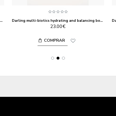
Darling multi-biotics hydrating and balancing body lotion 250 ml
Darling multi-biotics hydrating and balancing body wash 250 ml
23.00€
COMPRAR