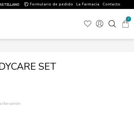
Formulario de pedido
La Farmacia
Contacto
ASTELLANO
Artículos de interés
0
ODYCARE SET
cribe opinión