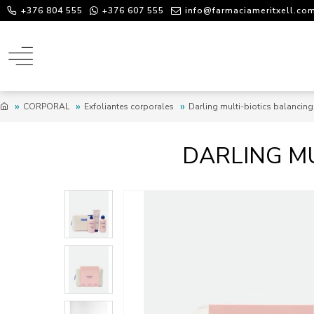
+376 804 555
+376 607 555
info@farmaciameritxell.co
CORPORAL
Exfoliantes corporales
Darling multi-biotics balancing
DARLING MU