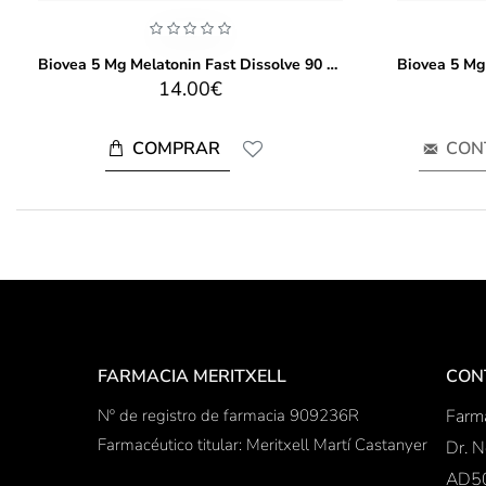
Biovea 5 Mg Melatonin Fast Dissolve 90 tablets
14.00€
COMPRAR
CON
FARMACIA MERITXELL
CON
Nº de registro de farmacia 909236R
Farma
Farmacéutico titular: Meritxell Martí Castanyer
Dr. N
AD50