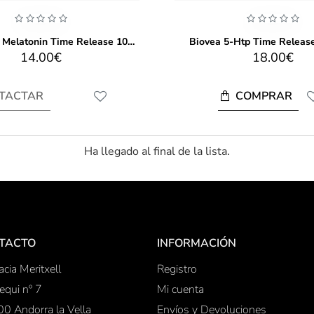
Biovea 5 Mg Melatonin Time Release 100 Tablets
Biovea 5-Htp Time Releas
14.00€
18.00€
COMPRAR
TACTAR
Ha llegado al final de la lista.
TACTO
INFORMACIÓN
cia Meritxell
Registro
equi nº 7
Mi cuenta
0 Andorra la Vella
Envíos y Devoluciones