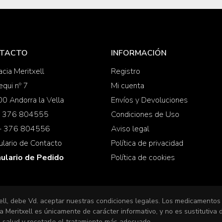
TACTO
INFORMACIÓN
cia Meritxell
Registro
equi nº 7
Mi cuenta
0 Andorra la Vella
Envíos y Devoluciones
 + 376 804555
Condiciones de Uso
 + 376 804556
Aviso legal
ulario de Contacto
Política de privacidad
ulario de Pedido
Política de cookies
ell, debe Vd. aceptar nuestras condiciones legales. Los medicamentos
 Meritxell es únicamente de carácter informativo, y no es sustitutiva
 salud y recetarle el tratamiento más adecuado.