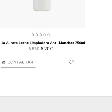
lla Aurora Leche Limpiadora Anti-Manchas 250ml
Bel
6.20€
8.85€
CONTACTAR
CO