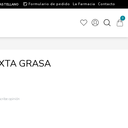
Formulario de pedido
La Farmacia
Contacto
ASTELLANO
Artículos de interés
0
IXTA GRASA
cribe opinión