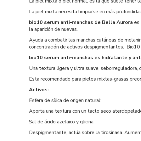
La piel mixta o piel normal, es la que suele tener l
La piel mixta necesita limpiarse en más profundidad
bio10 serum anti-manchas de Bella Aurora
es 
la aparición de nuevas.
Ayuda a combatir las manchas cutáneas de melanina 
concentración de activos despigmentantes. Bio10
bio10 serum anti-manchas es hidratante y ant
Una textura ligera y ultra suave, seborreguladora, 
Esta recomendado para pieles mixtas-grasas preoc
Activos:
Esfera de sílica de origen natural:
Aporta una textura con un tacto seco aterciopelad
Sal de ácido azelaico y glicina:
Despigmentante, actúa sobre la tirosinasa. Aumenta 