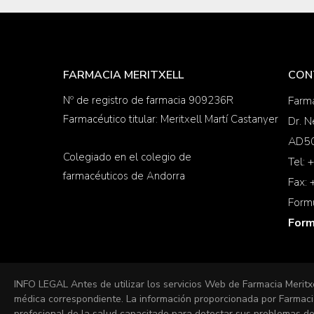
FARMACIA MERITXELL
CON
Nº de registro de farmacia 909236R
Farma
Farmacéutico titular: Meritxell Martí Castanyer
Dr. N
AD50
Colegiado en el colegio de
Tel:
farmacéuticos de Andorra
Fax:
Form
Form
INFO LEGAL Antes de utilizar los servicios Web de Farmacia Meritx
médica correspondiente. La información proporcionada por Farmacia
profesional de la salud capacitado para detectar sus problemas de