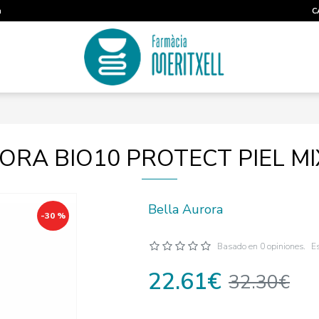
m
C
ORA BIO10 PROTECT PIEL M
Bella Aurora
-30 %
Basado en 0 opiniones.
Es
22.61€
32.30€