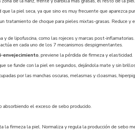
a zona de la nariz, frente y barbilla más grasas, el resto de la pi
 que la piel seca, ya que sino es muy frecuente que aparezca pun
un tratamiento de choque para pieles mixtas-grasas. Reduce y e
y de lipofuscina, como las rojeces y marcas post-inflamatorias. 
 actúa en cada uno de los 7 mecanismos despigmentantes.
i-envejecimiento
, previene la pérdida de firmeza y elasticidad.
que se funde con la piel en segundos, dejándola mate y sin brillo
upadas por las manchas oscuras, melasmas y cloasmas, hiperpig
o absorbiendo el exceso de sebo producido.
la firmeza la piel. Normaliza y regula la producción de sebo mej