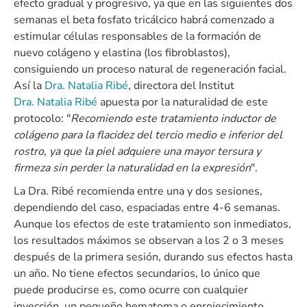
efecto gradual y progresivo, ya que en las siguientes dos
semanas el beta fosfato tricálcico habrá comenzado a
estimular células responsables de la formación de
nuevo colágeno y elastina (los fibroblastos),
consiguiendo un proceso natural de regeneración facial.
Así la
Dra. Natalia Ribé
, directora del Institut
Dra. Natalia Ribé
apuesta por la naturalidad de este
protocolo: "
Recomiendo este tratamiento inductor de
colágeno para la flacidez del tercio medio e inferior del
rostro, ya que la piel adquiere una mayor tersura y
firmeza sin perder la naturalidad en la expresión
".
La Dra. Ribé recomienda entre una y dos sesiones,
dependiendo del caso, espaciadas entre 4-6 semanas.
Aunque los efectos de este tratamiento son inmediatos,
los resultados máximos se observan a los 2 o 3 meses
después de la primera sesión, durando sus efectos hasta
un año. No tiene efectos secundarios, lo único que
puede producirse es, como ocurre con cualquier
inyección, un pequeño hematoma o enrojecimiento