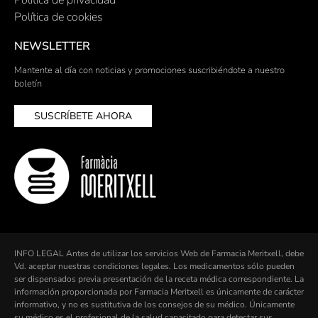
Política de privacidad
Política de cookies
NEWSLETTER
Mantente al día con noticias y promociones suscribiéndote a nuestro
boletín
SUSCRÍBETE AHORA
INFO LEGAL Antes de utilizar los servicios Web de Farmacia Meritxell, debe
Vd. aceptar nuestras condiciones legales. Los medicamentos sólo pueden
ser dispensados previa presentación de la receta médica correspondiente. La
información proporcionada por Farmacia Meritxell es únicamente de carácter
informativo, y no es sustitutiva de los consejos de su médico. Únicamente
su médico es el profesional de la salud capacitado para detectar sus