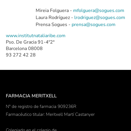
Mireia Folguera -
mfolguera@sogues.com
Laura Rodríguez -
lrodriguez@sogues.com
Prensa Sogues -
prensa@sogues.com
www.institutnataliaribe.com
Pso. De Gracia 91-4º2ª
Barcelona 08008
93 272 42 28
FARMACIA MERITXELL
Nº de registro de farmacia 909236R
Farmacéutico titular: Meritxell Martí Castanyer
Colegiado en el colegio de