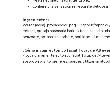
Realza el brillo natural de tu piel.
Confiere una sensación refrescante deliciosa.
Ingredientes:
Water (aqua), propanediol, peg-6 caprylic/capric glyc
extract, quillaja saponaria bark extract, caesalpi-
benzoate, potassium sorbate, sorbic acid, limonene, c
¿Cómo incluir el tónico facial Total de Alleve
Aplica diariamente el tónico facial Total de Allev
absorción o, si lo prefieres, puedes utilizar un algo