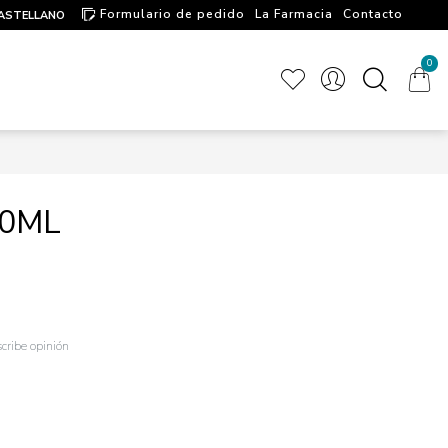
Formulario de pedido
La Farmacia
Contacto
ASTELLANO
Artículos de interés
0
00ML
cribe opinión