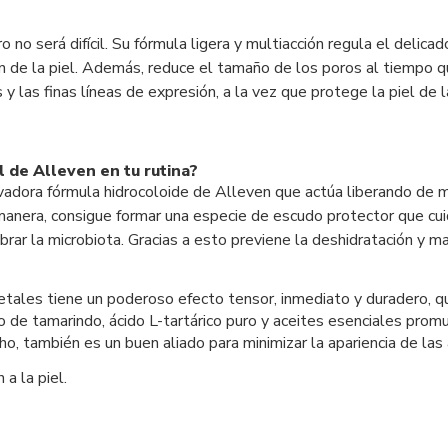
o no será difícil. Su fórmula ligera y multiacción regula el delica
ón de la piel. Además, reduce el tamaño de los poros al tiempo qu
y las finas líneas de expresión, a la vez que protege la piel de l
al de Alleven en tu rutina?
nnovadora fórmula hidrocoloide de Alleven que actúa liberando d
nera, consigue formar una especie de escudo protector que cuida
ibrar la microbiota. Gracias a esto previene la deshidratación y m
ales tiene un poderoso efecto tensor, inmediato y duradero, que
cto de tamarindo, ácido L-tartárico puro y aceites esenciales prom
ho, también es un buen aliado para minimizar la apariencia de las
a la piel.