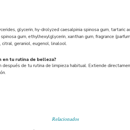
erides, glycerin, hy-drolyzed caesalpinia spinosa gum, tartaric acid
nia spinosa gum, ethylhexylglycerin, xanthan gum, fragrance (parf
itral, geraniol, eugenol, linalool.
n en tu rutina de belleza?
en después de tu rutina de limpieza habitual. Extiende directam
dón.
Relacionados