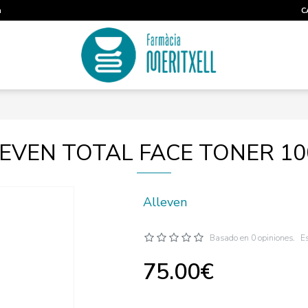
m
C
EVEN TOTAL FACE TONER 1
Alleven
Basado en 0 opiniones.
Es
75.00€