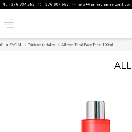
+376 804 555
+376 607 555
info@farmaciameritxell.co
FACIAL
Tónicos faciales
Alleven Total Face Toner 100ml
ALL