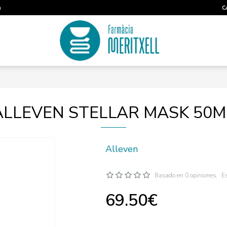
m
C
ALLEVEN STELLAR MASK 50M
Alleven
Basado en 0 opiniones.
Es
69.50€