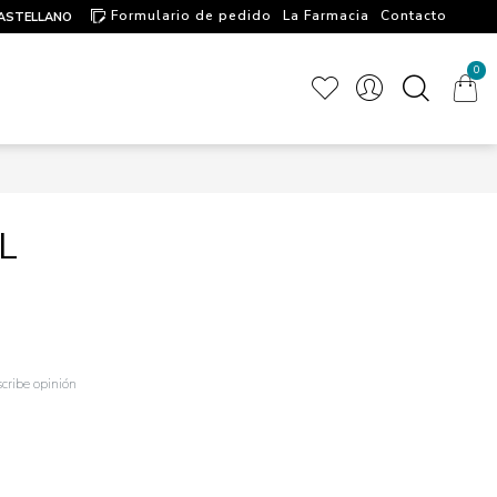
Formulario de pedido
La Farmacia
Contacto
ASTELLANO
Artículos de interés
0
L
cribe opinión