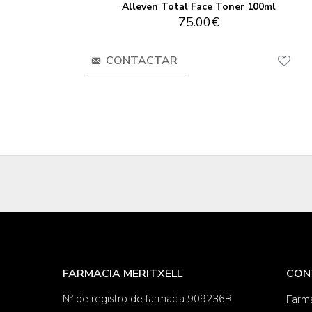
l
Alleven Total Face Toner 100ml
75.00€
CONTACTAR
FARMACIA MERITXELL
CON
Nº de registro de farmacia 909236R
Farma