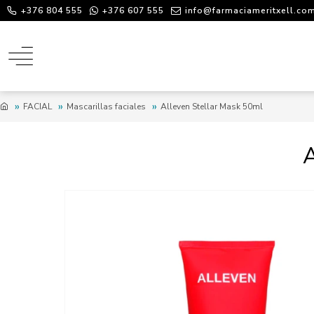
+376 804 555
+376 607 555
info@farmaciameritxell.co
FACIAL
Mascarillas faciales
Alleven Stellar Mask 50ml