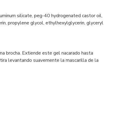
luminum silicate, peg-40 hydrogenated castor oil,
erin, propylene glycol, ethylhexylglycerin, glyceryl
 una brocha. Extiende este gel nacarado hasta
etira levantando suavemente la mascarilla de la