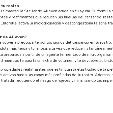
 tu rostro
, la mascarilla Stellar de Alleven acude en tu ayuda. Su fórmul
tes y reafirmantes que reducen las huellas del cansancio, restau
hlorella, activa la microcirculación y descongestiona la zona tra
ar de Alleven?
e volver a preocuparte por los signos del cansancio en tu rostr
ándola más tersa y luminosa, a la vez que reduce instantáneament
á preparada a partir de un agente fermentado de microorganismos
ad mientras le aporta un extra de volumen y le devuelve su brillo
 propiedades reafirmantes que estimulan la elasticidad de la piel
os activos hasta las capas más profundas de tu rostro. Además, c
a tratada, reduciendo el riesgo de rojeces y minimizando las imp