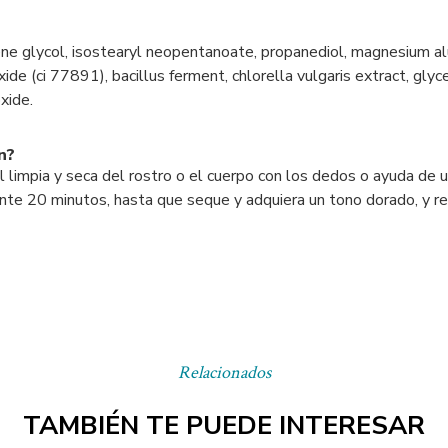
lene glycol, isostearyl neopentanoate, propanediol, magnesium a
ide (ci 77891), bacillus ferment, chlorella vulgaris extract, glyc
xide.
n?
el limpia y seca del rostro o el cuerpo con los dedos o ayuda de
rante 20 minutos, hasta que seque y adquiera un tono dorado, y r
Relacionados
TAMBIÉN TE PUEDE INTERESAR