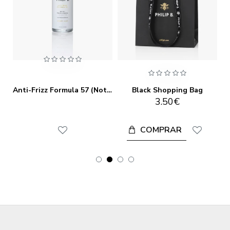
elief Shampoo (Lite) (Not Available in the EU/UK)
Anti-Frizz Formula 57 (Not Available in the EU/UK/Australia)
Black Shopping Bag
3.50€
COMPRAR