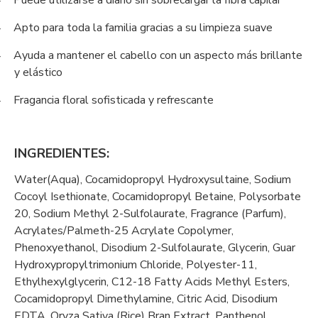
Puede utilizarse a diario sin sobrecargar la fibra capilar
Apto para toda la familia gracias a su limpieza suave
-
Ayuda a mantener el cabello con un aspecto más brillante
-
y elástico
Fragancia floral sofisticada y refrescante
-
INGREDIENTES:
Water(Aqua), Cocamidopropyl Hydroxysultaine, Sodium
Cocoyl Isethionate, Cocamidopropyl Betaine, Polysorbate
20, Sodium Methyl 2-Sulfolaurate, Fragrance (Parfum),
Acrylates/Palmeth-25 Acrylate Copolymer,
Phenoxyethanol, Disodium 2-Sulfolaurate, Glycerin, Guar
Hydroxypropyltrimonium Chloride, Polyester-11,
Ethylhexylglycerin, C12-18 Fatty Acids Methyl Esters,
Cocamidopropyl Dimethylamine, Citric Acid, Disodium
EDTA, Oryza Sativa (Rice) Bran Extract, Panthenol,