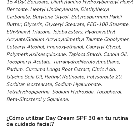
15 Alkyl Benzoate, Diethylamino Hydroxybenzoyl Hexyl
Benzoate, Heptyl Undecylenate, Diethylhexyl
Carbonate, Butylene Glycol, Butyrospermum Parkii
Butter, Glycerin, Glyceryl Stearate, PEG-100 Stearate,
Ethylhexyl Triazone, Jojoba Esters, Hydroxyethyl
Acrylate/Sodium Acryloyldimethyl Taurate Copolymer,
Cetearyl Alcohol, Phenoxyethanol, Caprylyl Glycol,
Polymethylsilsesquioxane, Tapioca Starch, Canola Oil,
Tocopheryl Acetate, Tetrahydrodiferuloylmethane,
Parfum, Curcuma Longa Root Extract, Citric Acid,
Glycine Soja Oil, Retinyl Retinoate, Polysorbate 20,
Sorbitan Isostearate, Sodium Hyaluronate,
Tetrahydropiperine, Sodium Hydroxide, Tocopherol,
Beta-Sitosterol y Squalene.
¿Cómo utilizar Day Cream SPF 30 en tu rutina
de cuidado facial?