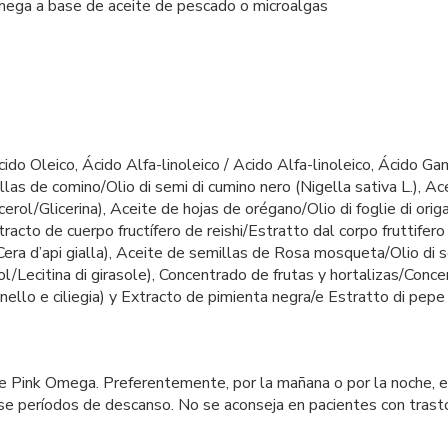
mega a base de aceite de pescado o microalgas
cido Oleico, Ácido Alfa-linoleico / Acido Alfa-linoleico, Ácido 
illas de comino/Olio di semi di cumino nero (Nigella sativa L.), Ac
erol/Glicerina), Aceite de hojas de orégano/Olio di foglie di ori
xtracto de cuerpo fructífero de reishi/Estratto dal corpo fruttifero
era d’api gialla), Aceite de semillas de Rosa mosqueta/Olio di
l/Lecitina di girasole), Concentrado de frutas y hortalizas/Conce
ello e ciliegia) y Extracto de pimienta negra/e Estratto di pepe 
 Pink Omega. Preferentemente, por la mañana o por la noche, en 
se períodos de descanso. No se aconseja en pacientes con trast