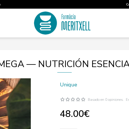
m
C
MEGA — NUTRICIÓN ESENCI
Unique
Basado en 0 opiniones.
Es
48.00€