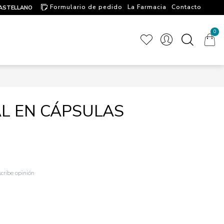
Formulario de pedido
La Farmacia
Contacto
ASTELLANO
Artículos de interés
0
AL EN CÁPSULAS
cribe opinión