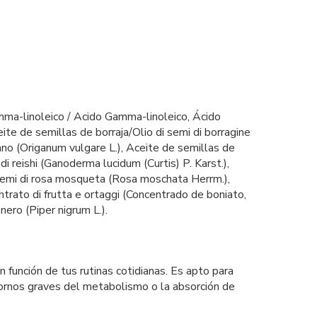
Gamma-linoleico / Acido Gamma-linoleico, Ácido
eite de semillas de borraja/Olio di semi di borragine
gano (Origanum vulgare L.), Aceite de semillas de
 di reishi (Ganoderma lucidum (Curtis) P. Karst.),
 semi di rosa mosqueta (Rosa moschata Herrm.),
ntrato di frutta e ortaggi (Concentrado de boniato,
nero (Piper nigrum L.).
función de tus rutinas cotidianas. Es apto para
ornos graves del metabolismo o la absorción de