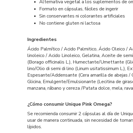
Alternativa vegetal a los suplementos de o
Formato en cápsulas, fáciles de ingerir
Sin conservantes ni colorantes artificiales
No contiene gluten ni lactosa
Ingredientes
Ácido Palmítico / Acido Palmitico, Ácido Oleico / A
linoleico / Acido Linoleico, Gelatina, Aceite de sem
(Borago officinalis L.), Humectante/Umettante (Glic
lino/Olio di semi di lino (Linum usitatissimum L.), E
Espesante/Addensante (Cera amarilla de abejas / C
Glicina, Emulgente/Emulsionante (Lecitina de giraso
manzana, rábano y cereza /Patata dolce, mela, ravan
¿Cómo consumir Unique Pink Omega?
Se recomienda consumir 2 cápsulas al día de Unique
usar de manera continuada, sin necesidad de tomar
lípidos.