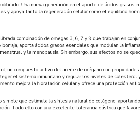
quilibrado. Una nueva generación en el aporte de ácidos grasos, m
iones y apoya tanto la regeneración celular como el equilibrio horm
librada combinación de omegas 3, 6, 7 y 9 que trabajan en conju
 y borraja, aporta ácidos grasos esenciales que modulan la inflama
menstrual y la menopausia. Sin embargo, sus efectos no se qued
rol, un compuesto activo del aceite de orégano con propiedades a
eger el sistema inmunitario y regular los niveles de colesterol 
mento mejora la hidratación celular y ofrece una protección anti
o simple que estimula la síntesis natural de colágeno, aportando 
ión. Todo ello con una excelente tolerancia gástrica que favorec