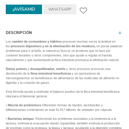
¡AVÍSAME!
WHATSAPP
DESCRIPCIÓN
Los
cambio de costumbres y hábitos
provocan muchas veces la lentitud en
los
procesos digestivos y en la eliminación de los residuos,
en pocas palabras
problemas para ir al baño, lo natural es buscar un producto que no laxe por
contener laxantes u otros componentes, sino que ayude a regular el transito
naturalmente y que aumentando la flora intestinal promueva la eliminación natural.
Dietas pobres
y
desequilibradas
,
estrés
y otros procesos provocan una
disminución de la
flora intestinal beneficiosa
y un oportunismo de
microorganismos no beneficiosos de alimentarse de las moléculas de alimento no
digerido y la creación de gases.
Esta fórmula ayuda a estimular el balance positivo de la flora intestinal beneficiosa
vital para el bienestar general.
•
Mezcla de probioticos
Diferentes formas de bacilos, lactobacilos y
bifidobacterias conteniendo un total 42.917 billones de unidades por cápsula.
•
Bacterias amigas
. Reduciendo los problemas asociados a la intolerancia a la
lactosa, estimula la evacuación dando regularidad, también estimula la producción
de enzimas como la proteasa, la lipasa y lactasa, ayudando a la digestión completa