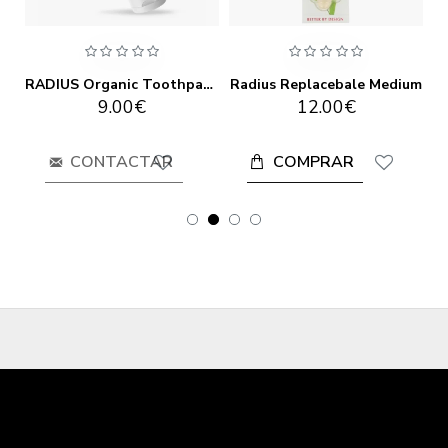
US Organic Toothpaste Clove Cardamom 3 oz
RADIUS Organic Toothpaste Mint Aloe Neem 85 gr
Radius Replacebale Medium
9.00€
12.00€
COMPRAR
CONTACTAR