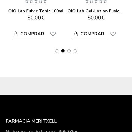
b Gel-Lotion Fusion 30ml
OIO Lab Hyperfresh 10gr
OIO Lab Melting Blush 12gr Future Glow
O
49.00€
49.00€
COMPRAR
COMPRAR
FARMACIA MERITXELL
Nº de registro de farmacia 909236R