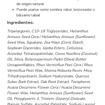
de origen natural
Puede usarse como sombra, rubor, bronceador o
bálsamo labial
Ingredientes:
Tripelargonin, C10-18 Triglycerides, Helianthus
Annuus Seed Cera / Helianthus Annuus (Sunflower)
Seed Wax, Squalane, Zea Mays (Corn) Starch,
Soybean Glycerides, Jojoba Esters, Cellulose,
Ascorbyl Tetraisopalmitate, Cocos Nucifera (Coconut)
Oil, Silica, Butyrospermum Parkii (Shea) Butter
Unsaponifiables, Rhus Verniciflua Peel Cera / Rhus
Verniciflua Peel Wax, Shorea Robusta Resin, Mica,
Trihydroxystearin, Sodium Hyaluronate, Quercus
Suber Bark Extract, Oak Root Extract, Tocopherol,
Acacia Decurrens Flower Cera / Acacia Decurrens
Flower Wax, Helianthus Annuus (Sunflower) Seed
Oil, Polyglycerin-3, Triolein, Glyceryl Dioleate,
Barium Sulfate, Ascorbyl Palmitate, Sodium Lauroyl