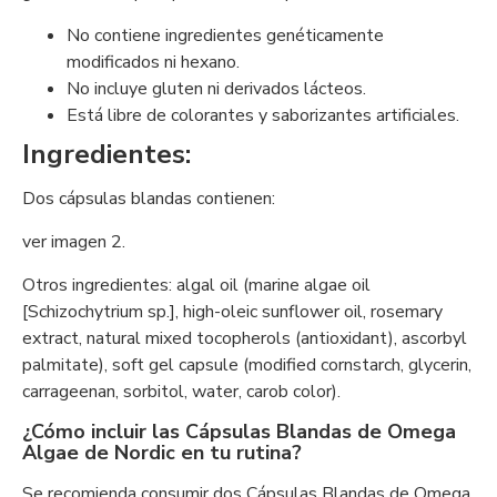
No contiene ingredientes genéticamente
modificados ni hexano.
No incluye gluten ni derivados lácteos.
Está libre de colorantes y saborizantes artificiales.
Ingredientes:
Dos cápsulas blandas contienen:
ver imagen 2.
Otros ingredientes: algal oil (marine algae oil
[Schizochytrium sp.], high-oleic sunflower oil, rosemary
extract, natural mixed tocopherols (antioxidant), ascorbyl
palmitate), soft gel capsule (modified cornstarch, glycerin,
carrageenan, sorbitol, water, carob color).
¿Cómo incluir las Cápsulas Blandas de Omega
Algae de Nordic en tu rutina?
Se recomienda consumir dos Cápsulas Blandas de Omega