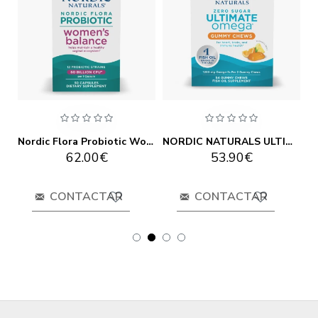
mega D3 - 120 Gels
Nordic Flora Probiotic Women's Balance 30 caps
NORDIC NATURALS ULTIMATE OMEGA GUMMY 54
62.00€
53.90€
CONTACTAR
CONTACTAR